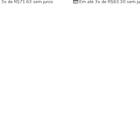
 3x de
R$
71.63
sem juros
Em até 3x de
R$
63.30
sem ju