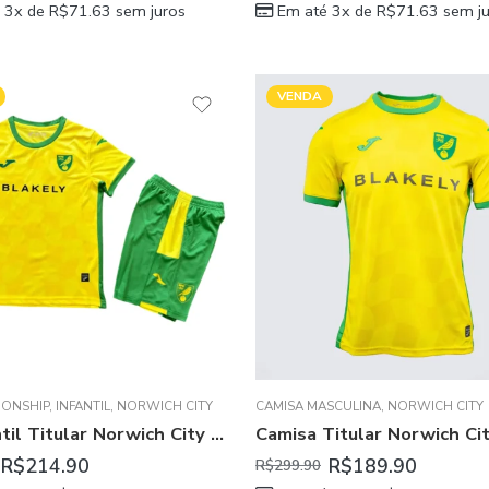
 3x de
R$
71.63
sem juros
Em até 3x de
R$
71.63
sem ju
VENDA
TY
IONSHIP
,
INFANTIL
,
NORWICH CITY
CAMISA MASCULINA
,
NORWICH CITY
Kit Infantil Titular Norwich City Amarela I 2024/25 Unissex
R$
214.90
R$
189.90
R$
299.90