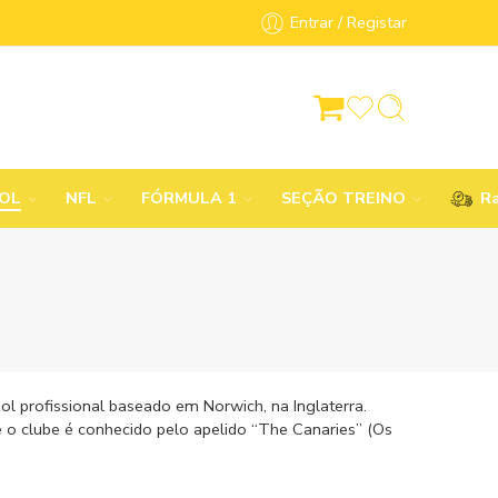
Entrar / Registar
BOL
NFL
FÓRMULA 1
SEÇÃO TREINO
Ra
l profissional baseado em Norwich, na Inglaterra.
e o clube é conhecido pelo apelido “The Canaries” (Os