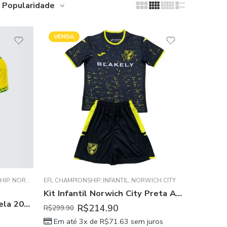
Popularidade
VENDA
HIP
,
NORWICH CITY
EFL CHAMPIONSHIP
,
INFANTIL
,
NORWICH CITY
Kit Infantil Norwich City Preta Away 2024/25 Unissex
Camisa Norwich City Amarela 2025/26 Home Masculina
R$
214.90
R$
299.90
Em até 3x de
R$
71.63
sem juros