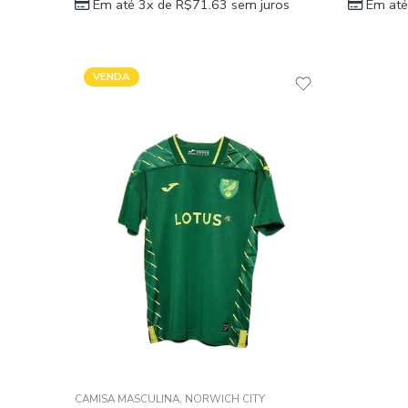
Em até 3x de
R$
71.63
sem juros
Em até
VENDA
CAMISA MASCULINA
,
NORWICH CITY