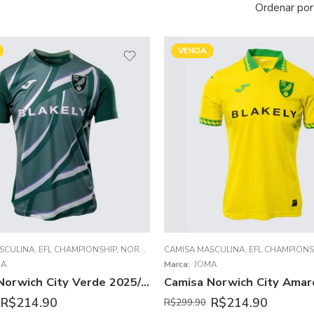
Ordenar por
VENDA
SCULINA
,
EFL CHAMPIONSHIP
,
NORWICH CITY
CAMISA MASCULINA
,
EFL CHAMPIONS
MA
Marca:
JOMA
Camisa Norwich City Verde 2025/26 Away II Masculina
R$
214.90
R$
214.90
R$
299.90