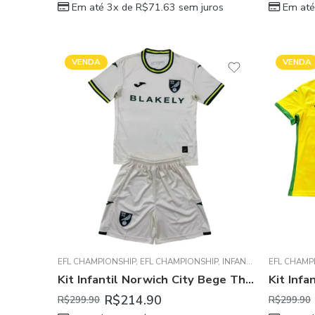
Em até 3x de
R$
71.63
sem juros
Em até
VENDA
VENDA
EFL CHAMPIONSHIP
,
EFL CHAMPIONSHIP
,
INFANTIL
,
NORWICH CI
EFL CHAMP
Kit Infantil Norwich City Bege Third 2024/25 Unissex
R$
214.90
R$
299.90
R$
299.90