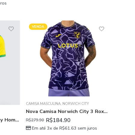
ros
VENDA
CAMISA MASCULINA
,
NORWICH CITY
Nova Camisa Norwich City 3 Roxo 2023/24 Masculina
Camisa Titular Norwich City Home I 2024/25 Masculina
R$
184.90
R$
279.90
Em até 3x de
R$
61.63
sem juros