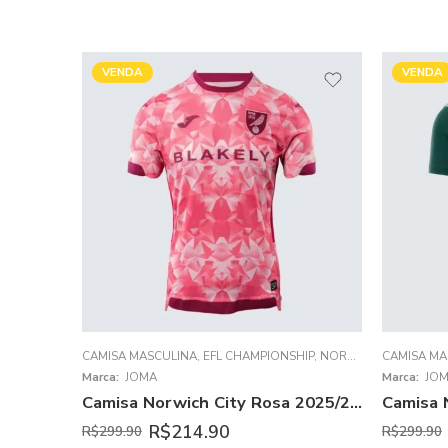
VENDA
VENDA
CAMISA MASCULINA
,
EFL CHAMPIONSHIP
,
NORWICH CITY
CAMISA MA
Marca:
JOMA
Marca:
JO
Camisa Norwich City Rosa 2025/26 Third III Masculina
R$
214.90
R$
299.90
R$
299.90