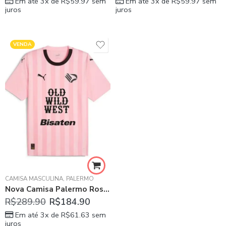
Em até 3x de
R$
59.97
sem
Em até 3x de
R$
59.97
sem
juros
juros
VENDA
CAMISA MASCULINA
,
PALERMO
Nova Camisa Palermo Rosa Titular 2023/24 Masculina
R$
289.90
R$
184.90
Em até 3x de
R$
61.63
sem
juros