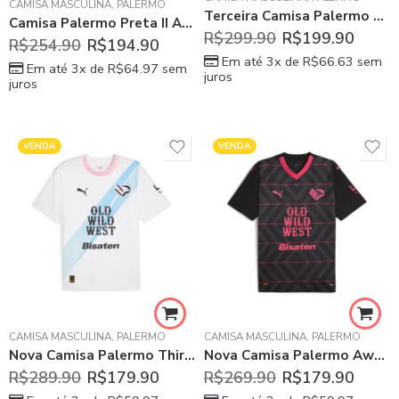
CAMISA MASCULINA
,
PALERMO
Terceira Camisa Palermo Bege III 2024/25 Masculina
Camisa Palermo Preta II Away 2024/25 Masculina
R$
299.90
R$
199.90
R$
254.90
R$
194.90
Em até 3x de
R$
66.63
sem
Em até 3x de
R$
64.97
sem
juros
juros
VENDA
VENDA
CAMISA MASCULINA
,
PALERMO
CAMISA MASCULINA
,
PALERMO
Nova Camisa Palermo Third Rosa 2023/24 Masculina
Nova Camisa Palermo Away Preta 2023/24 Masculina
R$
289.90
R$
179.90
R$
269.90
R$
179.90