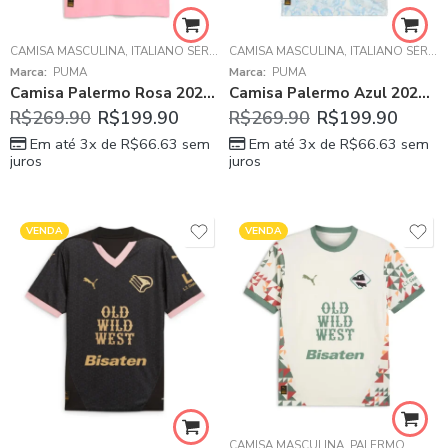
CAMISA MASCULINA
,
ITALIANO SÉRIE B
CAMISA MASCULINA
,
PALERMO
,
ITALIANO SÉRIE B
Marca:
PUMA
Marca:
PUMA
Camisa Palermo Rosa 2025/26 Home Masculina
Camisa Palermo Azul 2025/26 Third Masculina
R$
269.90
R$
199.90
R$
269.90
R$
199.90
Em até 3x de
R$
66.63
sem
Em até 3x de
R$
66.63
sem
juros
juros
VENDA
VENDA
CAMISA MASCULINA
,
PALERMO