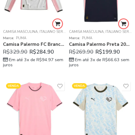
CAMISA MASCULINA
,
ITALIANO SÉRIE B
CAMISA MASCULINA
,
PALERMO
,
ITALIANO SÉRIE B
Marca:
PUMA
Marca:
PUMA
Camisa Palermo FC Branca/Rosa 125 Anos 2025/26 Aniversário Manga Longa
Camisa Palermo Preta 2025/26 Away Masculina
R$
329.90
R$
284.90
R$
269.90
R$
199.90
Em até 3x de
R$
94.97
sem
Em até 3x de
R$
66.63
sem
juros
juros
VENDA
VENDA