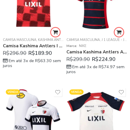
CAMISA MASCULINA
,
KASHIMA ANTLERS
CAMISA MASCULINA
,
J 1 LEAGUE - JAPÃO
Camisa Kashima Antlers I Home Vermelha 2023/24 Masculina
Marca:
NIKE
Camisa Kashima Antlers Azul 2026/27 Home I Masculina
R$
296.90
R$
189.90
R$
299.90
R$
224.90
Em até 3x de
R$
63.30
sem
juros
Em até 3x de
R$
74.97
sem
juros
VENDA
VENDA