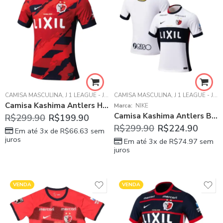
CAMISA MASCULINA
,
J 1 LEAGUE - JAPÃO
CAMISA MASCULINA
,
KASHIMA ANTLERS
,
J 1 LEAGUE - JAPÃO
Camisa Kashima Antlers Home Vermelha 2025/26 Masculina
Marca:
NIKE
Camisa Kashima Antlers Branca 2026/27 Away II Masculina
R$
299.90
R$
199.90
R$
299.90
R$
224.90
Em até 3x de
R$
66.63
sem
juros
Em até 3x de
R$
74.97
sem
juros
VENDA
VENDA