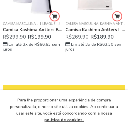
CAMISA MASCULINA
,
J 1 LEAGUE - JAPÃO
CAMISA MASCULINA
,
KASHIMA ANTLERS
,
KASHIMA ANTLERS
Camisa Kashima Antlers Branca Away 2025/26 Masculina
Camisa Kashima Antlers II Away Branca 2023/24 Masculina
R$
299.90
R$
199.90
R$
269.90
R$
189.90
Em até 3x de
R$
66.63
sem
Em até 3x de
R$
63.30
sem
juros
juros
Para lhe proporcionar uma experiência de compra
personalizada, o nosso site utiliza cookies. Ao continuar a
usar este site, você está concordando com a nossa
RECEBA EM
TROCA E
PARCELE EM ATÉ
SITE 100%
CASA
DEVOLUÇÕES
12X
SEGURO
política de cookies.
OS ENVIOS SÃO
EM ATÉ 7 DIAS
COM TODOS
DADOS SEGUROS E
PARA TODO O
ÚTEIS - CONSULTE
CARTÕES -
PROTEGIDOS PELO
BRASIL E
O REGULAMENTO
CRÉDITO E DÉBITO
SITE