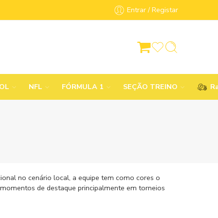
Entrar / Registar
BOL
NFL
FÓRMULA 1
SEÇÃO TREINO
Ra
ional no cenário local, a equipe tem como cores o
veu momentos de destaque principalmente em torneios