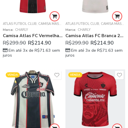
ATLAS FÚTBOL CLUB
,
CAMISA MASCULINA
ATLAS FÚTBOL CLUB
,
LIGA MX - MÉXICO
,
CAMISA MASCULINA
Marca:
CHARLY
Marca:
CHARLY
Camisa Atlas FC Vermelha 2025/26 Home I Masculina
Camisa Atlas FC Branca 2025/26 Away II Masculina
R$
299.90
R$
214.90
R$
299.90
R$
214.90
Em até 3x de
R$
71.63
sem
Em até 3x de
R$
71.63
sem
juros
juros
VENDA
VENDA