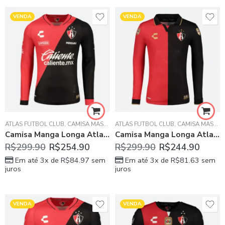
VENDA
VENDA
ATLAS FÚTBOL CLUB
,
CAMISA MASCULINA
ATLAS FÚTBOL CLUB
,
CAMISA MASCULINA
Camisa Manga Longa Atlas Home Vermelha/Preta 2023/24
Camisa Manga Longa Atlas Comemorativa Vermelha/Preta 2022/23
R$
299.90
R$
254.90
R$
299.90
R$
244.90
Em até 3x de
R$
84.97
sem
Em até 3x de
R$
81.63
sem
juros
juros
VENDA
VENDA