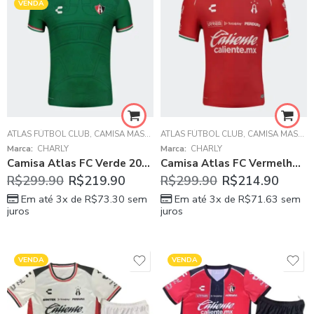
VENDA
ATLAS FÚTBOL CLUB
,
CAMISA MASCULINA
ATLAS FÚTBOL CLUB
,
LIGA MX - MÉXICO
,
CAMISA MASCULINA
Marca:
CHARLY
Marca:
CHARLY
Camisa Atlas FC Verde 2026/27 Aquecimento Masculino
Camisa Atlas FC Vermelho 2025/26 Third III Masculina
R$
299.90
R$
219.90
R$
299.90
R$
214.90
Em até 3x de
R$
73.30
sem
Em até 3x de
R$
71.63
sem
juros
juros
VENDA
VENDA