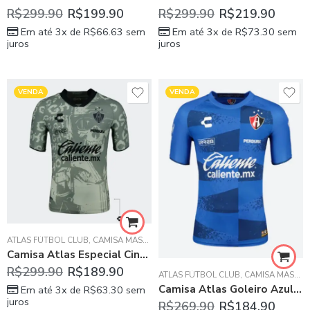
R$
299.90
R$
199.90
R$
299.90
R$
219.90
Em até 3x de
R$
66.63
sem
Em até 3x de
R$
73.30
sem
juros
juros
VENDA
VENDA
ATLAS FÚTBOL CLUB
,
CAMISA MASCULINA
Camisa Atlas Especial Cinza 2023/24 Masculina
R$
299.90
R$
189.90
ATLAS FÚTBOL CLUB
,
CAMISA MASCULINA
Camisa Atlas Goleiro Azul 2023/24 Masculina
Em até 3x de
R$
63.30
sem
juros
R$
269.90
R$
184.90