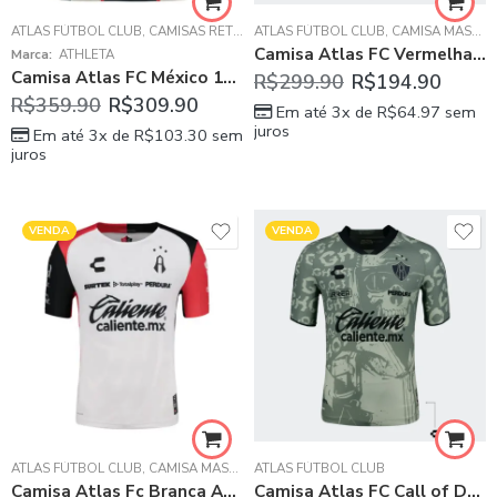
ATLAS FÚTBOL CLUB
,
CAMISAS RETRÔ
ATLAS FÚTBOL CLUB
,
CAMISA MASCULINA
Camisa Atlas FC Vermelha Third 2024/25 Masculina
Marca:
ATHLETA
Camisa Atlas FC México 1999/00 Fora Preta Masculina
R$
299.90
R$
194.90
R$
359.90
R$
309.90
Em até 3x de
R$
64.97
sem
juros
Em até 3x de
R$
103.30
sem
juros
VENDA
VENDA
ATLAS FÚTBOL CLUB
,
CAMISA MASCULINA
ATLAS FÚTBOL CLUB
Camisa Atlas Fc Branca Away 2024/25 Masculina
Camisa Atlas FC Call of Duty Especial Cinza 2023/24 Masculina