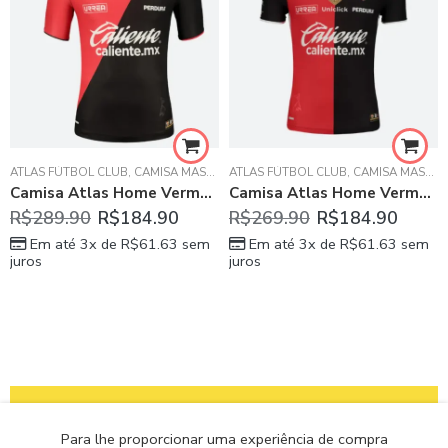
ATLAS FÚTBOL CLUB
,
CAMISA MASCULINA
ATLAS FÚTBOL CLUB
,
CAMISA MASCULINA
Camisa Atlas Home Vermelha/Preta 2023/24 Masculina
Camisa Atlas Home Vermelha/Preta 2022/23 Masculina
R$
289.90
R$
184.90
R$
269.90
R$
184.90
Em até 3x de
R$
61.63
sem
Em até 3x de
R$
61.63
sem
juros
juros
Para lhe proporcionar uma experiência de compra