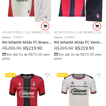
ATLAS FÚTBOL CLUB
,
INFANTIL
,
LIGA MX - MÉXICO
ATLAS FÚTBOL CLUB
,
INFANTIL
,
LIGA MX - MÉXICO
Marca:
CHARLY
Marca:
CHARLY
Kit Infantil Atlás FC Branco 2025/26 Reserva Unissex
Kit Infantil Atlás FC Vermelho 2025/26 Titular Unissex
R$
299.90
R$
219.90
R$
299.90
R$
219.90
Em até 3x de
R$
73.30
sem
Em até 3x de
R$
73.30
sem
juros
juros
VENDA
VENDA