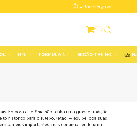
Entrar / Registar
BOL
NFL
FÓRMULA 1
SEÇÃO TREINO
Ra
onais. Embora a Letônia não tenha uma grande tradição
to histórico para o futebol letão. A equipe joga suas
o em torneios importantes, mas continua sendo uma