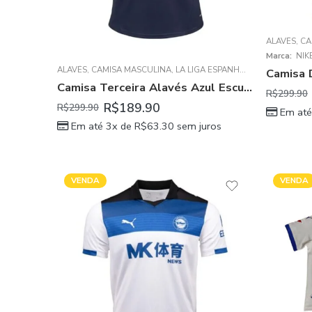
ALAVÉS
,
CA
Marca:
NIK
ALAVÉS
,
CAMISA MASCULINA
,
LA LIGA ESPANHOLA
Camisa Terceira Alavés Azul Escuro III 2024/25 Masculina
R$
299.90
R$
189.90
R$
299.90
Em até
Em até 3x de
R$
63.30
sem juros
VENDA
VENDA