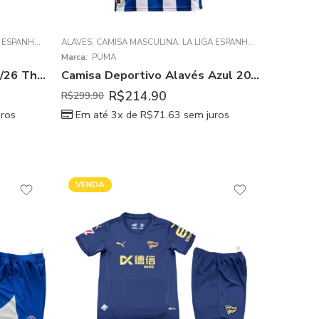
ESPANHOLA
ALAVÉS
,
CAMISA MASCULINA
,
LA LIGA ESPANHOLA
Marca:
PUMA
Camisa Alavés Verde 2025/26 Third Masculina
Camisa Deportivo Alavés Azul 2025/26 Home Masculina
R$
214.90
R$
299.90
ros
Em até 3x de
R$
71.63
sem juros
VENDA