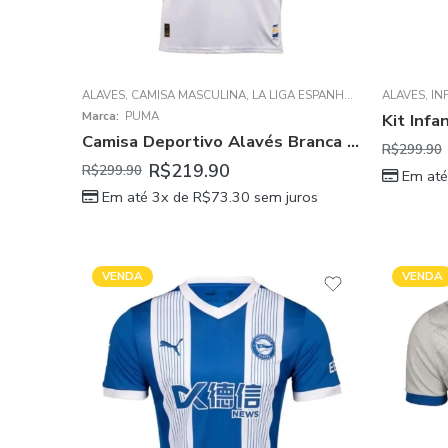
ALAVÉS
,
CAMISA MASCULINA
,
LA LIGA ESPANHOLA
ALAVÉS
,
IN
Marca:
PUMA
Camisa Deportivo Alavés Branca 2025/26 Away Masculina
R$
299.90
R$
219.90
R$
299.90
Em até
Em até 3x de
R$
73.30
sem juros
VENDA
VENDA