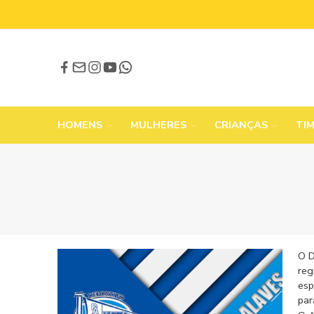
HOMENS
MULHERES
CRIANÇAS
TI
O D
reg
esp
par