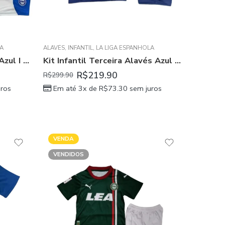
LA
ALAVÉS
,
INFANTIL
,
LA LIGA ESPANHOLA
Kit Infantil Titular Alavés Azul I 2024/25 Unissex
Kit Infantil Terceira Alavés Azul Escuro III 2024/25 Unissex
R$
219.90
R$
299.90
ros
Em até 3x de
R$
73.30
sem juros
VENDA
VENDIDOS