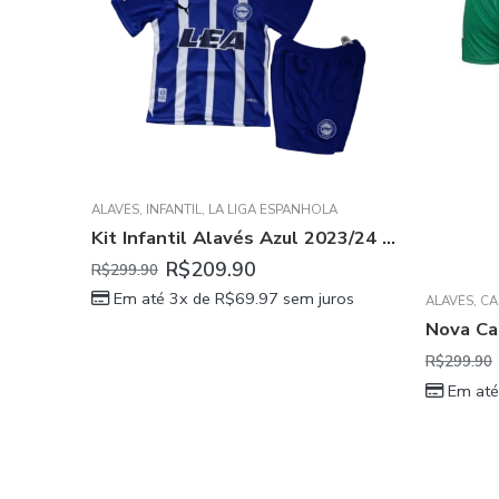
ALAVÉS
,
INFANTIL
,
LA LIGA ESPANHOLA
Kit Infantil Alavés Azul 2023/24 Unissex
R$
209.90
R$
299.90
Em até 3x de
R$
69.97
sem juros
ALAVÉS
,
CA
R$
299.90
Em até