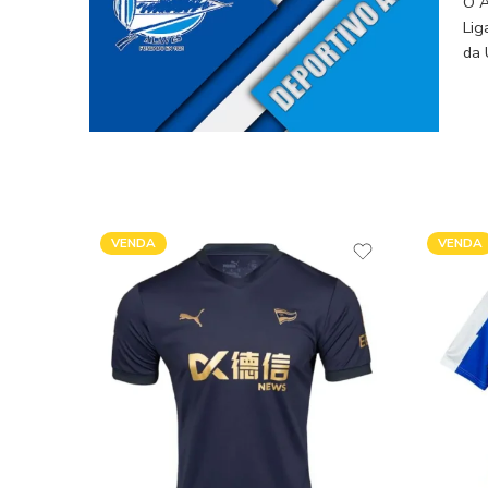
O A
Lig
da 
VENDA
VENDA