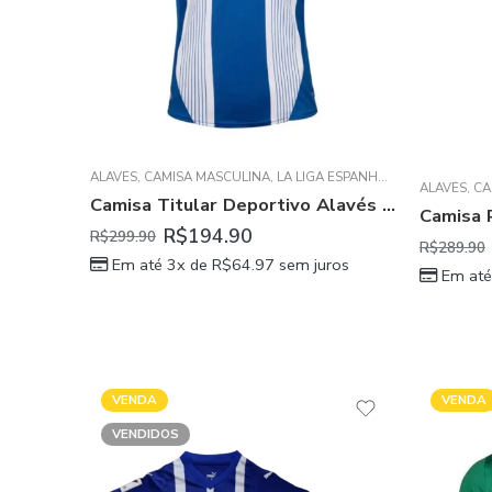
ALAVÉS
,
CAMISA MASCULINA
,
LA LIGA ESPANHOLA
ALAVÉS
,
CA
Camisa Titular Deportivo Alavés Azul I 2024/25 Masculina
R$
194.90
R$
299.90
R$
289.90
Em até 3x de
R$
64.97
sem juros
Em até
VENDA
VENDA
VENDIDOS