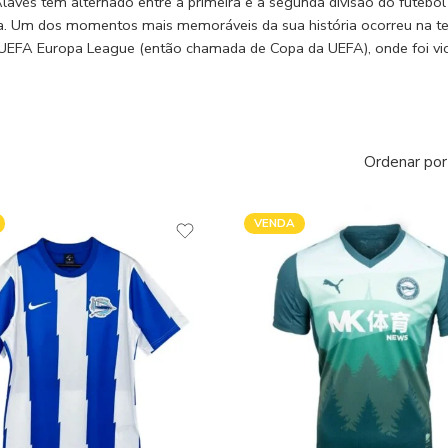
lavés tem alternado entre a primeira e a segunda divisão do futebol
a. Um dos momentos mais memoráveis da sua história ocorreu na t
UEFA Europa League (então chamada de Copa da UEFA), onde foi v
Ordenar por
VENDA