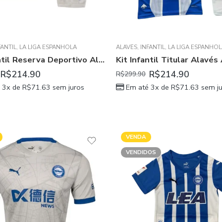
FANTIL
,
LA LIGA ESPANHOLA
ALAVÉS
,
INFANTIL
,
LA LIGA ESPANHO
Kit Infantil Reserva Deportivo Alavés Cinza II 2024/25 Unissex
R$
214.90
R$
214.90
R$
299.90
 3x de
R$
71.63
sem juros
Em até 3x de
R$
71.63
sem ju
VENDA
VENDIDOS