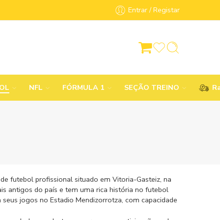
Entrar / Registar
BOL
NFL
FÓRMULA 1
SEÇÃO TREINO
Ra
 futebol profissional situado em Vitoria-Gasteiz, na
 antigos do país e tem uma rica história no futebol
da seus jogos no Estadio Mendizorrotza, com capacidade