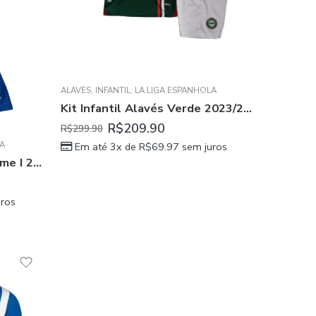
ALAVÉS
,
INFANTIL
,
LA LIGA ESPANHOLA
Kit Infantil Alavés Verde 2023/24 Unissex
R$
209.90
R$
299.90
LA
Em até 3x de
R$
69.97
sem juros
Kit Infantil Alavés Azul Home I 2023/24 Unissex
ros