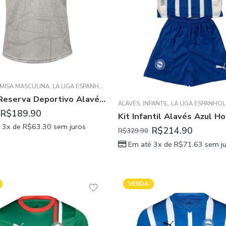
MISA MASCULINA
,
LA LIGA ESPANHOLA
Camisa Reserva Deportivo Alavés Cinza II 2024/25 Masculina
ALAVÉS
,
INFANTIL
,
LA LIGA ESPANHO
R$
189.90
 3x de
R$
63.30
sem juros
R$
214.90
R$
329.90
Em até 3x de
R$
71.63
sem ju
VENDA