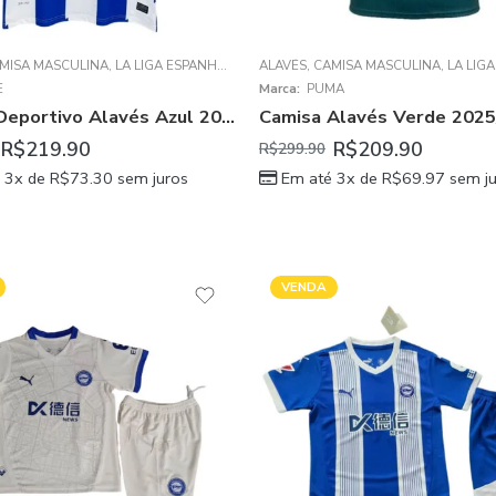
MISA MASCULINA
,
LA LIGA ESPANHOLA
ALAVÉS
,
CAMISA MASCULINA
,
LA LIGA 
E
Marca:
PUMA
Camisa Deportivo Alavés Azul 2011/12 Home I Masculina
R$
219.90
R$
209.90
R$
299.90
 3x de
R$
73.30
sem juros
Em até 3x de
R$
69.97
sem ju
VENDA