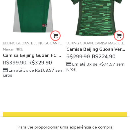
BEIJING GUOAN
,
BEIJING GUOAN FC
,
CAMISA MASCULINA
BEIJING GUOAN
,
CAMISA MASCULINA
,
CAMISAS RETRÔ
,
Camisa Beijing Guoan Verde 2025/26 Home Masculina
Marca:
NIKE
Camisa Beijing Guoan FC Verde 1995/96 Home I Masculina
R$
299.90
R$
224.90
R$
399.90
R$
329.90
Em até 3x de
R$
74.97
sem
juros
Em até 3x de
R$
109.97
sem
juros
Para lhe proporcionar uma experiência de compra