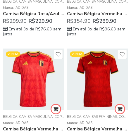
BÉLGICA
,
CAMISA MASCULINA
,
COPA DO MUNDO 2026
BÉLGICA
,
CAMISA MASCULINA
,
SELEÇÕES DA EURO
,
COPA DO MUNDO 2026
Marca:
ADIDAS
Marca:
ADIDAS
Camisa Bélgica Rosa/Azul Copa 2026/27 Away II Masculina
Camisa Bélgica Vermelha Copa 2026/27 Home I Jogador
R$
299.90
R$
229.90
R$
354.90
R$
289.90
Em até 3x de
R$
76.63
sem
Em até 3x de
R$
96.63
sem
juros
juros
VENDA
VENDA
BÉLGICA
,
CAMISA MASCULINA
,
COPA DO MUNDO 2026
BÉLGICA
,
CAMISAS FEMININAS
,
SELEÇÕES DA EURO
,
COPA DO MUNDO 2026
Marca:
ADIDAS
Marca:
ADIDAS
Camisa Bélgica Vermelha Copa 2026/27 Home I Masculina
Camisa Bélgica Vermelha Copa 2026/27 Home I Feminina