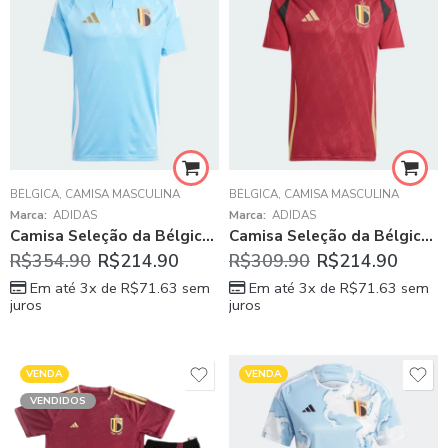
BÉLGICA
,
CAMISA MASCULINA
BÉLGICA
,
CAMISA MASCULINA
Marca:
ADIDAS
Marca:
ADIDAS
Camisa Seleção da Bélgica Azul II 2024/25 Masculina
Camisa Seleção da Bélgica Vermelha I 2024/25 Masculina
R$
354.90
R$
214.90
R$
309.90
R$
214.90
Em até 3x de
R$
71.63
sem
Em até 3x de
R$
71.63
sem
juros
juros
VENDA
VENDA
VENDIDOS