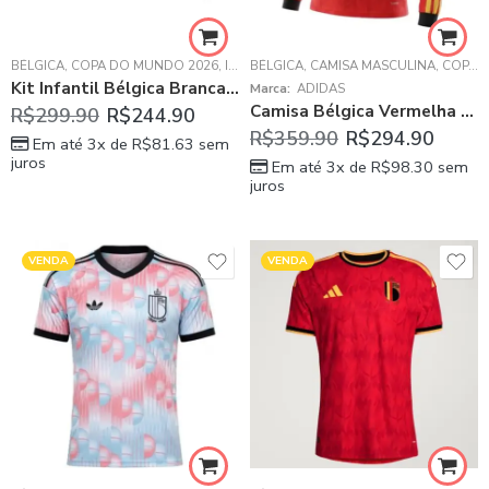
BÉLGICA
,
COPA DO MUNDO 2026
,
INFANTIL
BÉLGICA
,
CAMISA MASCULINA
,
COPA DO MUNDO 2026
Kit Infantil Bélgica Branca 2026/27 Away II Unissex
Marca:
ADIDAS
Camisa Bélgica Vermelha Copa 2026/27 Home I Manga Longa Masculina
R$
299.90
R$
244.90
R$
359.90
R$
294.90
Em até 3x de
R$
81.63
sem
juros
Em até 3x de
R$
98.30
sem
juros
VENDA
VENDA