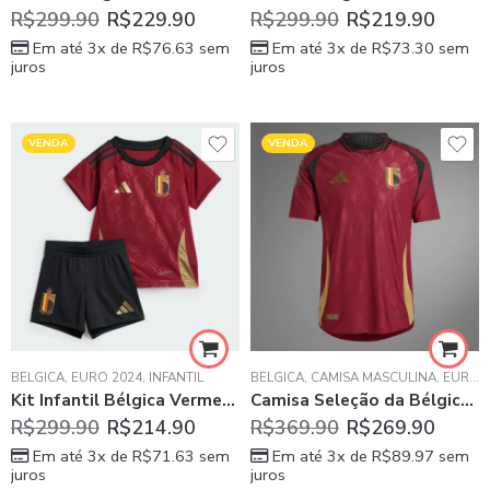
R$
299.90
R$
229.90
R$
299.90
R$
219.90
Em até 3x de
R$
76.63
sem
Em até 3x de
R$
73.30
sem
juros
juros
VENDA
VENDA
BÉLGICA
,
EURO 2024
,
INFANTIL
BÉLGICA
,
CAMISA MASCULINA
,
EURO 2024
Kit Infantil Bélgica Vermelha Home I 2024/25 Unissex
Camisa Seleção da Bélgica Vermelha I 2024/25 Versão Jogador
R$
299.90
R$
214.90
R$
369.90
R$
269.90
Em até 3x de
R$
71.63
sem
Em até 3x de
R$
89.97
sem
juros
juros