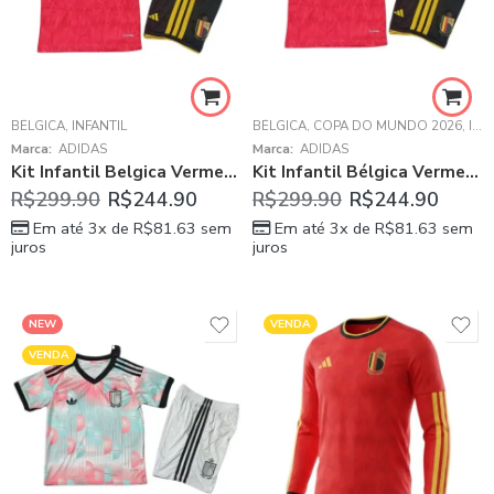
BÉLGICA
,
INFANTIL
BÉLGICA
,
COPA DO MUNDO 2026
,
INFANTIL
Marca:
ADIDAS
Marca:
ADIDAS
Kit Infantil Belgica Vermelho Copa 2026/27 Home I Unissex
Kit Infantil Bélgica Vermelha 2026/27 Home I Unissex
R$
299.90
R$
244.90
R$
299.90
R$
244.90
Em até 3x de
R$
81.63
sem
Em até 3x de
R$
81.63
sem
juros
juros
NEW
VENDA
VENDA