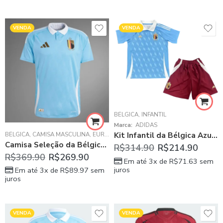
VENDA
VENDA
BÉLGICA
,
INFANTIL
Marca:
ADIDAS
BÉLGICA
,
CAMISA MASCULINA
,
EURO 2024
Kit Infantil da Bélgica Azul Away II 2024/25 Unissex
Camisa Seleção da Bélgica Azul II 2024/25 Versão Jogador
R$
314.90
R$
214.90
R$
369.90
R$
269.90
Em até 3x de
R$
71.63
sem
juros
Em até 3x de
R$
89.97
sem
juros
VENDA
VENDA