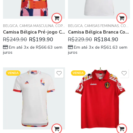
BÉLGICA
,
CAMISA MASCULINA
,
COPA DO MUNDO 2022
BÉLGICA
,
CAMISAS FEMININAS
,
COPA DO MUNDO 2022
Camisa Bélgica Pré-jogo Copa do Mundo Masculina 2022
Camisa Bélgica Branca Copa do Mundo Feminina Home 2022
R$
249.90
R$
199.90
R$
229.90
R$
184.90
Em até 3x de
R$
66.63
sem
Em até 3x de
R$
61.63
sem
juros
juros
VENDA
VENDA