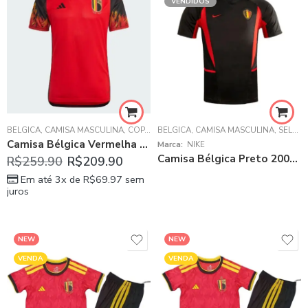
VENDIDOS
BÉLGICA
,
CAMISA MASCULINA
,
COPA DO MUNDO 2022
BÉLGICA
,
CAMISA MASCULINA
,
SELEÇÕES DA EUROPA
Camisa Bélgica Vermelha Copa do Mundo Masculina Home 2022
Marca:
NIKE
Camisa Bélgica Preto 2000/02 Away Masculino Retrô
R$
259.90
R$
209.90
Em até 3x de
R$
69.97
sem
juros
NEW
NEW
VENDA
VENDA