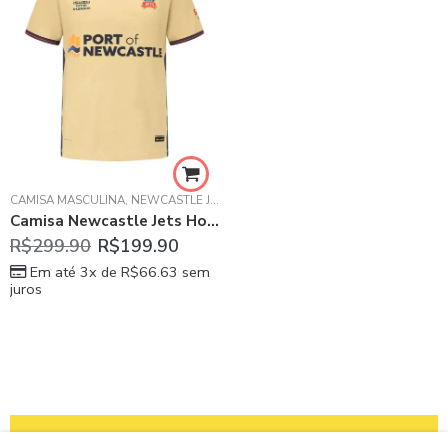
CAMISA MASCULINA
,
NEWCASTLE JETS
Camisa Newcastle Jets Home I Bege 2023/24 Masculina
R$
299.90
R$
199.90
Em até 3x de
R$
66.63
sem
juros