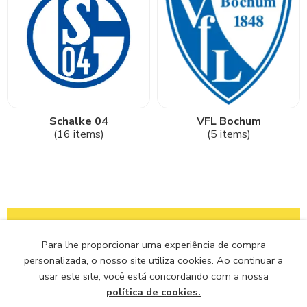
Schalke 04
VFL Bochum
(16 items)
(5 items)
Para lhe proporcionar uma experiência de compra
personalizada, o nosso site utiliza cookies. Ao continuar a
usar este site, você está concordando com a nossa
RECEBA EM
TROCA E
PARCELE EM ATÉ
SITE 100%
CASA
DEVOLUÇÕES
12X
SEGURO
política de cookies.
OS ENVIOS SÃO
EM ATÉ 7 DIAS
COM TODOS
DADOS SEGUROS E
PARA TODO O
ÚTEIS - CONSULTE
CARTÕES -
PROTEGIDOS PELO
BRASIL E
O REGULAMENTO
CRÉDITO E DÉBITO
SITE