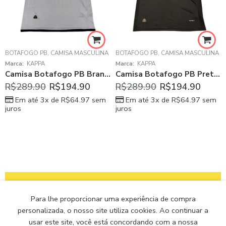
BOTAFOGO PB
,
CAMISA MASCULINA
BOTAFOGO PB
,
CAMISA MASCULINA
Marca:
KAPPA
Marca:
KAPPA
Camisa Botafogo PB Branca 2025/26 Titular Masculina
Camisa Botafogo PB Preta 2025/26 Reserva Masculina
R$
289.90
R$
194.90
R$
289.90
R$
194.90
Em até 3x de
R$
64.97
sem
Em até 3x de
R$
64.97
sem
juros
juros
Para lhe proporcionar uma experiência de compra
personalizada, o nosso site utiliza cookies. Ao continuar a
usar este site, você está concordando com a nossa
RECEBA EM
TROCA E
PARCELE EM ATÉ
SITE 100%