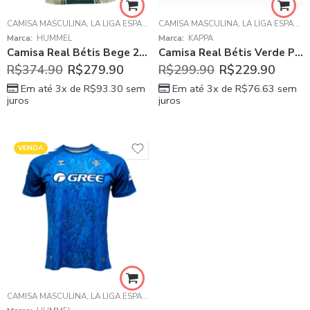
CAMISA MASCULINA
,
LA LIGA ESPANHOLA
CAMISA MASCULINA
,
REAL BÉTIS
,
LA LIGA ESPANHOLA
Marca:
HUMMEL
Marca:
KAPPA
Camisa Real Bétis Bege 2025/26 Especial Masculina
Camisa Real Bétis Verde Polo Reserva 1999/00 Masculina
R$
374.90
R$
279.90
R$
299.90
R$
229.90
Em até 3x de
R$
93.30
sem
Em até 3x de
R$
76.63
sem
juros
juros
VENDA
CAMISA MASCULINA
,
LA LIGA ESPANHOLA
,
REAL BÉTIS