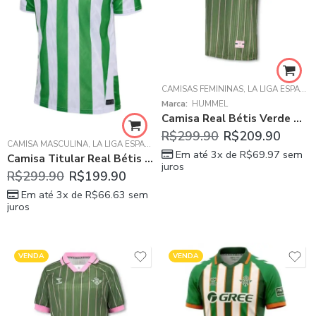
CAMISAS FEMININAS
,
LA LIGA ESPANHOLA
Marca:
HUMMEL
Camisa Real Bétis Verde Musgo 2025/26 Pré-Jogo Feminina
R$
299.90
R$
209.90
CAMISA MASCULINA
,
LA LIGA ESPANHOLA
,
REAL BÉTIS
Em até 3x de
R$
69.97
sem
Camisa Titular Real Bétis Verde I S/Patrocínio 2024/25 Masculina
juros
R$
299.90
R$
199.90
Em até 3x de
R$
66.63
sem
juros
VENDA
VENDA