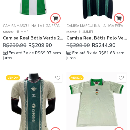
CAMISA MASCULINA
,
LA LIGA ESPANHOLA
CAMISA MASCULINA
,
REAL BÉTIS
,
LA LIGA ESPANHOLA
Marca:
HUMMEL
Marca:
HUMMEL
Camisa Real Bétis Verde 2025/26 Home Masculina
Camisa Real Bétis Polo Verde 2025/26 Home Masculina
R$
299.90
R$
209.90
R$
299.90
R$
244.90
Em até 3x de
R$
69.97
sem
Em até 3x de
R$
81.63
sem
juros
juros
VENDA
VENDA