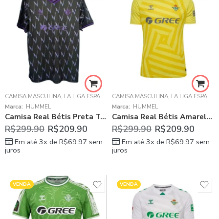
CAMISA MASCULINA
,
LA LIGA ESPANHOLA
CAMISA MASCULINA
,
REAL BÉTIS
,
LA LIGA ESPANHOLA
Marca:
HUMMEL
Marca:
HUMMEL
Camisa Real Bétis Preta Treino 2025/26 Masculina
Camisa Real Bétis Amarela 2025/26 Goleiro Masculina
R$
299.90
R$
209.90
R$
299.90
R$
209.90
Em até 3x de
R$
69.97
sem
Em até 3x de
R$
69.97
sem
juros
juros
VENDA
VENDA