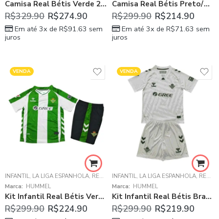
Camisa Real Bétis Verde 2025/26 Home Manga Longa
Camisa Real Bétis Preto/Verde Polo 2025/26 Masculina
R$
329.90
R$
274.90
R$
299.90
R$
214.90
Em até 3x de
R$
91.63
sem
Em até 3x de
R$
71.63
sem
juros
juros
VENDA
VENDA
INFANTIL
,
LA LIGA ESPANHOLA
,
REAL BÉTIS
INFANTIL
,
LA LIGA ESPANHOLA
,
REAL BÉTIS
Marca:
HUMMEL
Marca:
HUMMEL
Kit Infantil Real Bétis Verde 2025/26 Home Unissex
Kit Infantil Real Bétis Branco 2025/26 Goleiro Unissex
R$
299.90
R$
224.90
R$
299.90
R$
219.90