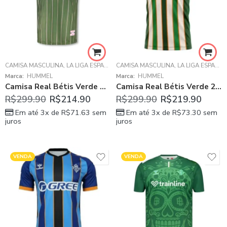
CAMISA MASCULINA
,
LA LIGA ESPANHOLA
CAMISA MASCULINA
,
REAL BÉTIS
,
LA LIGA ESPANHOLA
Marca:
HUMMEL
Marca:
HUMMEL
Camisa Real Bétis Verde Musgo 2025/26 Pré-Jogo Masculina
Camisa Real Bétis Verde 2025/26 Forever Green I Masculina
R$
299.90
R$
214.90
R$
299.90
R$
219.90
Em até 3x de
R$
71.63
sem
Em até 3x de
R$
73.30
sem
juros
juros
VENDA
VENDA