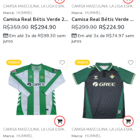
CAMISA MASCULINA
,
LA LIGA ESPANHOLA
CAMISA MASCULINA
,
REAL BÉTIS
,
LA LIGA ESPANHOLA
Marca:
HUMMEL
Marca:
HUMMEL
Camisa Real Bétis Verde 2025/26 Día de Muertos Manga Longa
Camisa Real Bétis Verde Musgo Polo 2025/26 treino Masculina
R$
359.90
R$
294.90
R$
299.90
R$
224.90
Em até 3x de
R$
98.30
sem
Em até 3x de
R$
74.97
sem
juros
juros
VENDA
VENDA
CAMISA MASCULINA
,
LA LIGA ESPANHOLA
CAMISA MASCULINA
,
REAL BÉTIS
,
LA LIGA ESPANHOLA
Marca:
HUMMEL
Marca:
HUMMEL