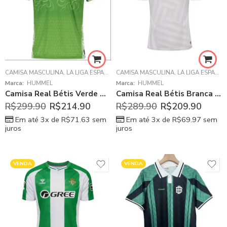
CAMISA MASCULINA
,
LA LIGA ESPANHOLA
CAMISA MASCULINA
,
REAL BÉTIS
,
LA LIGA ESPANHOLA
Marca:
HUMMEL
Marca:
HUMMEL
Camisa Real Bétis Verde Ano Novo 2024/25 Masculina
Camisa Real Bétis Branca Goleiro 2025/26 Masculina
R$
299.90
R$
214.90
R$
289.90
R$
209.90
Em até 3x de
R$
71.63
sem
Em até 3x de
R$
69.97
sem
juros
juros
VENDA
VENDA