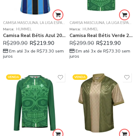
CAMISA MASCULINA
,
LA LIGA ESPANHOLA
CAMISA MASCULINA
,
REAL BÉTIS
,
LA LIGA ESPANHOLA
Marca:
HUMMEL
Marca:
HUMMEL
Camisa Real Bétis Azul 2025/26 Forever Green Goleiro Masculina
Camisa Real Bétis Verde 2025/26 Día de Muertos Masculina
R$
299.90
R$
219.90
R$
299.90
R$
219.90
Em até 3x de
R$
73.30
sem
Em até 3x de
R$
73.30
sem
juros
juros
VENDA
VENDA