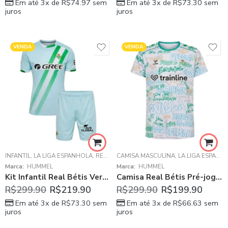
Em até 3x de
R$
74.97
sem
Em até 3x de
R$
73.30
sem
juros
juros
VENDA
VENDA
INFANTIL
,
LA LIGA ESPANHOLA
,
REAL BÉTIS
CAMISA MASCULINA
,
LA LIGA ESPANHOLA
Marca:
HUMMEL
Marca:
HUMMEL
Kit Infantil Real Bétis Verde Claro 2025/26 Away Unissex
Camisa Real Bétis Pré-jogo 2025/26 Masculina
R$
299.90
R$
219.90
R$
299.90
R$
199.90
Em até 3x de
R$
73.30
sem
Em até 3x de
R$
66.63
sem
juros
juros