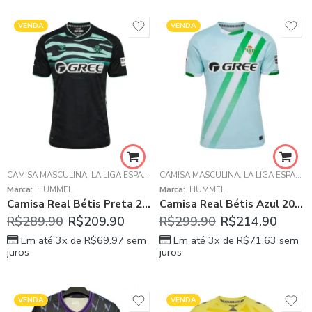
VENDA
VENDA
CAMISA MASCULINA
,
LA LIGA ESPANHOLA
CAMISA MASCULINA
,
REAL BÉTIS
,
LA LIGA ESPANHOLA
Marca:
HUMMEL
Marca:
HUMMEL
Camisa Real Bétis Preta 2025/26 Third Masculina
Camisa Real Bétis Azul 2025/26 Away II Masculina
R$
289.90
R$
209.90
R$
299.90
R$
214.90
Em até 3x de
R$
69.97
sem
Em até 3x de
R$
71.63
sem
juros
juros
VENDA
VENDA