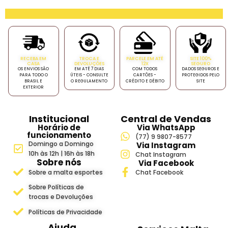
RECEBA EM
TROCA E
PARCELE EM ATÉ
SITE 100%
CASA
DEVOLUÇÕES
12X
SEGURO
OS ENVIOS SÃO
EM ATÉ 7 DIAS
COM TODOS
DADOS SEGUROS E
PARA TODO O
ÚTEIS - CONSULTE
CARTÕES -
PROTEGIDOS PELO
BRASIL E
O REGULAMENTO
CRÉDITO E DÉBITO
SITE
EXTERIOR
Institucional
Central de Vendas
Horário de
Via WhatsApp
funcionamento
(77) 9 9807-8577
Domingo a Domingo
Via Instagram
10h às 12h | 16h às 18h
Chat Instagram
Sobre nós
Via Facebook
Sobre a malta esportes
Chat Facebook
Sobre Políticas de
trocas e Devoluções
Políticas de Privacidade
Ajuda