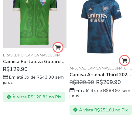
BRASILEIRO
,
INTER DE MILÃO
,
CAMISA MASCULINA
,
SÉRIE A ITALIANO
Camisa Fortaleza Goleiro 2021 – Verde
R$
129.90
ARSENAL
,
CAMISA MASCULINA
,
CHAMPIONS LEAGUE
Camisa Arsenal Third 2021 Torcedor Adidas Masculina
Em até 3x de
R$
43.30
sem
R$
329.90
R$
269.90
juros
Em até 3x de
R$
89.97
sem
juros
À vista
R$
120.81
no Pix
À vista
R$
251.01
no Pix