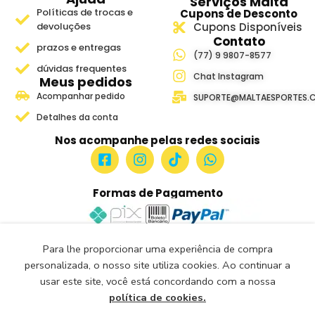
Serviços Malta
Políticas de trocas e
Cupons de Desconto
devoluções
Cupons Disponíveis
Contato
prazos e entregas
(77) 9 9807-8577
dúvidas frequentes
Chat Instagram
Meus pedidos
Acompanhar pedido
SUPORTE@MALTAESPORTES.
Detalhes da conta
Nos acompanhe pelas redes sociais
Formas de Pagamento
Para lhe proporcionar uma experiência de compra
Site Seguro e Verificado
personalizada, o nosso site utiliza cookies. Ao continuar a
Seguro Certificado
usar este site, você está concordando com a nossa
Certificado: Trustindex
política de cookies.