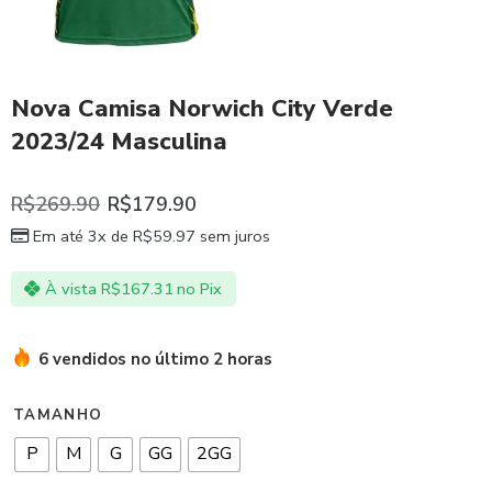
Nova Camisa Norwich City Verde
2023/24 Masculina
R$
269.90
R$
179.90
Em até 3x de
R$
59.97
sem juros
À vista
R$
167.31
no Pix
6 vendidos no último 2 horas
TAMANHO
P
M
G
GG
2GG