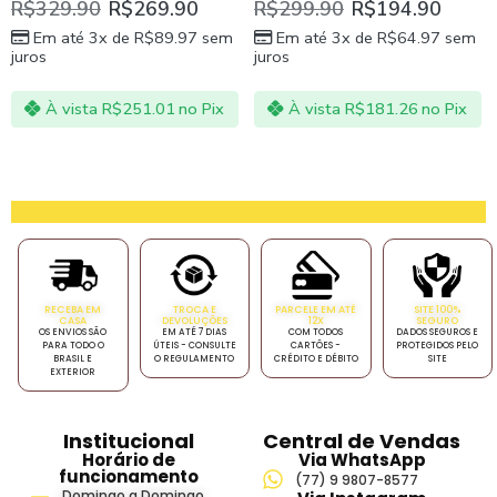
R$
329.90
R$
269.90
R$
299.90
R$
194.90
Em até 3x de
R$
89.97
sem
Em até 3x de
R$
64.97
sem
juros
juros
À vista
R$
251.01
no Pix
À vista
R$
181.26
no Pix
RECEBA EM
TROCA E
PARCELE EM ATÉ
SITE 100%
CASA
DEVOLUÇÕES
12X
SEGURO
OS ENVIOS SÃO
EM ATÉ 7 DIAS
COM TODOS
DADOS SEGUROS E
PARA TODO O
ÚTEIS - CONSULTE
CARTÕES -
PROTEGIDOS PELO
BRASIL E
O REGULAMENTO
CRÉDITO E DÉBITO
SITE
EXTERIOR
Institucional
Central de Vendas
Horário de
Via WhatsApp
funcionamento
(77) 9 9807-8577
Domingo a Domingo