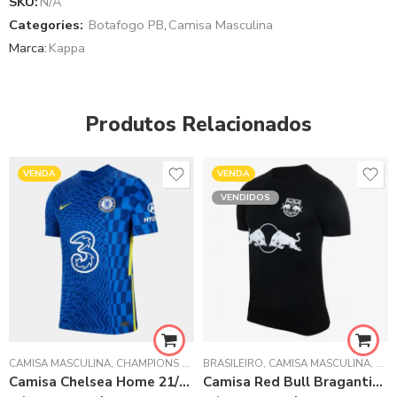
SKU:
N/A
Categories:
Botafogo PB
,
Camisa Masculina
Marca:
Kappa
Produtos Relacionados
VENDA
VENDA
VENDIDOS
CAMISA MASCULINA
,
CHAMPIONS LEAGUE
BRASILEIRO
,
CHELSEA FC
,
CAMISA MASCULINA
,
PREMIER LEAGUE
,
RED
Camisa Chelsea Home 21/22 Masculina Azul
Camisa Red Bull Bragantino Preta II 20/21