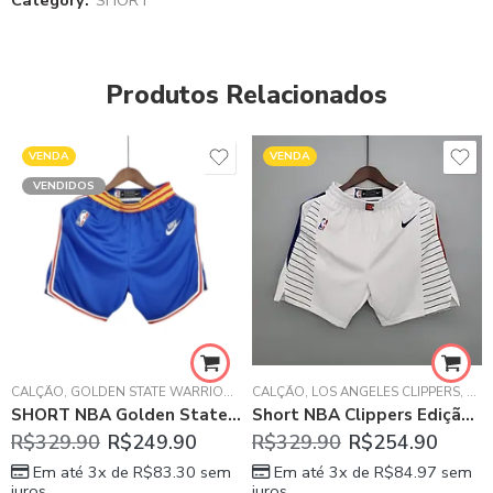
Category:
SHORT
Produtos Relacionados
VENDA
VENDA
VENDIDOS
CALÇÃO
,
GOLDEN STATE WARRIORS
,
MASCULINO
CALÇÃO
,
LOS ANGELES CLIPPERS
,
NBA
,
SHORT
,
SHORT NBA
,
NB
SHORT NBA Golden State Warriors 75 ANOS Azul – MASCULINO
Short NBA Clippers Edição Limitada Branco
R$
329.90
R$
249.90
R$
329.90
R$
254.90
Em até 3x de
R$
83.30
sem
Em até 3x de
R$
84.97
sem
juros
juros