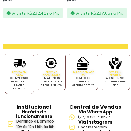
À vista
R$
232.41
no Pix
À vista
R$
237.06
no Pix
RECEBA EM
TROCA E
PARCELE EM ATÉ
SITE 100%
CASA
DEVOLUÇÕES
12X
SEGURO
OS ENVIOS SÃO
EM ATÉ 7 DIAS
COM TODOS
DADOS SEGUROS E
PARA TODO O
ÚTEIS - CONSULTE
CARTÕES -
PROTEGIDOS PELO
BRASIL E
O REGULAMENTO
CRÉDITO E DÉBITO
SITE
EXTERIOR
Institucional
Central de Vendas
Horário de
Via WhatsApp
funcionamento
(77) 9 9807-8577
Domingo a Domingo
Via Instagram
10h às 12h | 16h às 18h
Chat Instagram