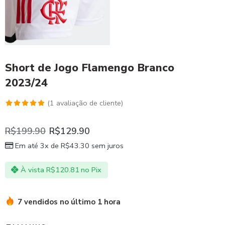
Short de Jogo Flamengo Branco
2023/24
(
1
avaliação de cliente)
Avaliado
1
como
5.00
R$
199.90
R$
129.90
de 5, com
Em até 3x de
R$
43.30
sem juros
baseado
em
À vista
R$
120.81
no Pix
avaliação
de cliente
7 vendidos no último 1 hora