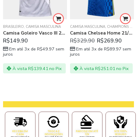
BRASILEIRO
,
LA LIGA ESPANHOLA
,
CAMISA MASCULINA
,
REAL MADRID
CAMISA MASCULINA
,
CHAMPIONS LEAGUE
Camisa Goleiro Vasco III 21/22 Cinza
Camisa Chelsea Home 21/22 Masculina Azul
R$
149.90
R$
329.90
R$
269.90
Em até 3x de
R$
49.97
sem
Em até 3x de
R$
89.97
sem
juros
juros
À vista
R$
139.41
no Pix
À vista
R$
251.01
no Pix
RECEBA EM
TROCA E
PARCELE EM ATÉ
SITE 100%
CASA
DEVOLUÇÕES
12X
SEGURO