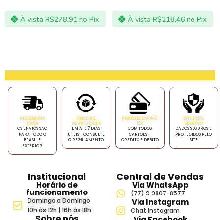
À vista
R$
278.91
no Pix
À vista
R$
218.46
no Pix
RECEBA EM
TROCA E
PARCELE EM ATÉ
SITE 100%
CASA
DEVOLUÇÕES
12X
SEGURO
OS ENVIOS SÃO
EM ATÉ 7 DIAS
COM TODOS
DADOS SEGUROS E
PARA TODO O
ÚTEIS - CONSULTE
CARTÕES -
PROTEGIDOS PELO
BRASIL E
O REGULAMENTO
CRÉDITO E DÉBITO
SITE
EXTERIOR
Institucional
Central de Vendas
Horário de
Via WhatsApp
funcionamento
(77) 9 9807-8577
Domingo a Domingo
Via Instagram
10h às 12h | 16h às 18h
Chat Instagram
Sobre nós
Via Facebook