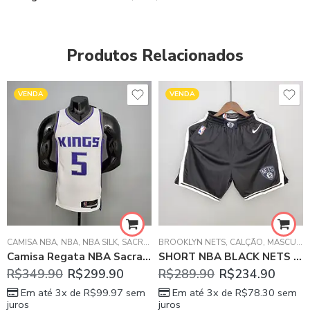
Produtos Relacionados
VENDA
VENDA
BA
CAMISA NBA
,
NBA
,
NBA SILK
,
NBA
,
NBA SILK
,
SACRAMENTO KINGS
BROOKLYN NETS
,
CALÇÃO
,
MASCULINO
Camisa Regata NBA Sacramento Kings FOX 5 Branca Masculina
SHORT NBA BLACK NETS – MASCULINO
R$
349.90
R$
299.90
R$
289.90
R$
234.90
Em até 3x de
R$
99.97
sem
Em até 3x de
R$
78.30
sem
juros
juros