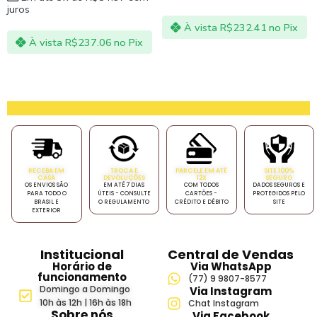
juros
À vista
R$
232.41
no Pix
À vista
R$
237.06
no Pix
RECEBA EM
TROCA E
PARCELE EM ATÉ
SITE 100%
CASA
DEVOLUÇÕES
12X
SEGURO
OS ENVIOS SÃO
EM ATÉ 7 DIAS
COM TODOS
DADOS SEGUROS E
PARA TODO O
ÚTEIS - CONSULTE
CARTÕES -
PROTEGIDOS PELO
BRASIL E
O REGULAMENTO
CRÉDITO E DÉBITO
SITE
EXTERIOR
Institucional
Central de Vendas
Horário de
Via WhatsApp
funcionamento
(77) 9 9807-8577
Domingo a Domingo
Via Instagram
10h às 12h | 16h às 18h
Chat Instagram
Sobre nós
Via Facebook