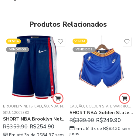
Produtos Relacionados
VENDA
VENDA
VENDIDOS
VENDIDOS
,
MASCULINO
BROOKLYN NETS
,
NBA
,
,
NBA SILK
CALÇÃO
,
NBA
,
NBA SILK
CALÇÃO
,
SHORT
,
GOLDEN STATE WARRIORS
,
SHORT NBA
,
SHORT NBA Golden State Warriors 75 ANOS Azul – MASCULINO
SKU:
12062380
SHORT NBA Brooklyn Nets Swingman Azul
R$
329.90
R$
249.90
R$
359.90
R$
254.90
Em até 3x de
R$
83.30
sem
juros
Em até 3x de
R$
84.97
sem