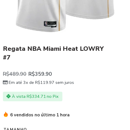
Regata NBA Miami Heat LOWRY
#7
R$
489.90
R$
359.90
Em até 3x de
R$
119.97
sem juros
À vista
R$
334.71
no Pix
6 vendidos no último 1 hora
TAMANHO