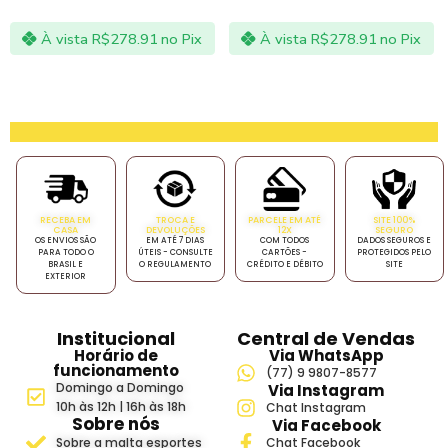
À vista
R$
278.91
no Pix
À vista
R$
278.91
no Pix
RECEBA EM
TROCA E
PARCELE EM ATÉ
SITE 100%
CASA
DEVOLUÇÕES
12X
SEGURO
OS ENVIOS SÃO
EM ATÉ 7 DIAS
COM TODOS
DADOS SEGUROS E
PARA TODO O
ÚTEIS - CONSULTE
CARTÕES -
PROTEGIDOS PELO
BRASIL E
O REGULAMENTO
CRÉDITO E DÉBITO
SITE
EXTERIOR
Institucional
Central de Vendas
Horário de
Via WhatsApp
funcionamento
(77) 9 9807-8577
Domingo a Domingo
Via Instagram
10h às 12h | 16h às 18h
Chat Instagram
Sobre nós
Via Facebook
Sobre a malta esportes
Chat Facebook