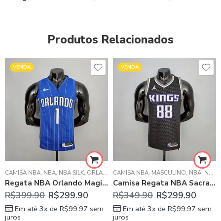
Produtos Relacionados
VENDA
VENDA
,
MASCULINO
CAMISA NBA
,
NBA
,
NBA
,
NBA SILK
,
NBA SILK
,
ORLANDO MAGIC
CAMISA NBA
,
MASCULINO
,
NBA
,
NBA SILK
Regata NBA Orlando Magic MCGADY 1 Azul Masculina
Camisa Regata NBA Sacramento Kings QUETA 88 – Masculina
R$
399.90
R$
299.90
R$
349.90
R$
299.90
Em até 3x de
R$
99.97
sem
Em até 3x de
R$
99.97
sem
juros
juros