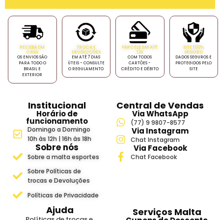
RECEBA EM
TROCA E
PARCELE EM ATÉ
SITE 100%
CASA
DEVOLUÇÕES
12X
SEGURO
OS ENVIOS SÃO
EM ATÉ 7 DIAS
COM TODOS
DADOS SEGUROS E
PARA TODO O
ÚTEIS - CONSULTE
CARTÕES -
PROTEGIDOS PELO
BRASIL E
O REGULAMENTO
CRÉDITO E DÉBITO
SITE
EXTERIOR
Institucional
Central de Vendas
Horário de
Via WhatsApp
funcionamento
(77) 9 9807-8577
Domingo a Domingo
Via Instagram
10h às 12h | 16h às 18h
Chat Instagram
Sobre nós
Via Facebook
Sobre a malta esportes
Chat Facebook
Sobre Políticas de
trocas e Devoluções
Políticas de Privacidade
Ajuda
Serviços Malta
Políticas de trocas e