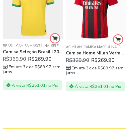
BRASIL
,
CAMISA MASCULINA
,
SELEÇÕES DAS AMÉRICAS - SUL E NORTE
,
CAMISA MASCULINA
AC MILAN
,
CAMISA MASCULINA
,
CHAMPIONS LEAGUE
Camisa Seleção Brasil I 20/21 Masculina – Amarelo e Verde
Camisa Home Milan Vermelha com Preto 21/22
R$
369.90
R$
269.90
R$
329.90
R$
269.90
Em até 3x de
R$
89.97
sem
Em até 3x de
R$
89.97
sem
juros
juros
À vista
R$
251.01
no Pix
À vista
R$
251.01
no Pix