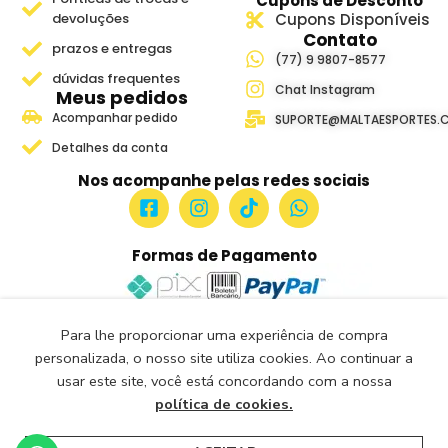
Cupons de Desconto
devoluções
Cupons Disponíveis
Contato
prazos e entregas
(77) 9 9807-8577
dúvidas frequentes
Chat Instagram
Meus pedidos
Acompanhar pedido
SUPORTE@MALTAESPORTES.
Detalhes da conta
Nos acompanhe pelas redes sociais
Formas de Pagamento
Para lhe proporcionar uma experiência de compra
Site Seguro e Verificado
personalizada, o nosso site utiliza cookies. Ao continuar a
Seguro Certificado
usar este site, você está concordando com a nossa
Certificado: Trustindex
política de cookies.
Malta Esportes Copyright ® 2018-2026- Todos os Direitos
Reservados.