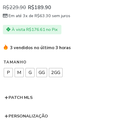
R$
229.90
R$
189.90
Em até 3x de
R$
63.30
sem juros
À vista
R$
176.61
no Pix
3 vendidos no último 3 horas
TAMANHO
P
M
G
GG
2GG
PATCH MLS
PERSONALIZAÇÃO