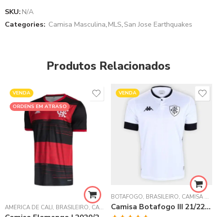
SKU:
N/A
Categories:
Camisa Masculina
,
MLS
,
San Jose Earthquakes
Produtos Relacionados
VENDA
VENDA
ORDENS EM ATRASO
BOTAFOGO
,
BRASILEIRO
,
CAMISA MASCULINA
Camisa Botafogo III 21/22 Branca
AMÉRICA DE CALI
,
BRASILEIRO
,
CAMISA MASCULINA
,
CSKA MOSCOW
,
FLAME
HAMPIONS LEAGUE
,
LA LIGA ESPANHOLA