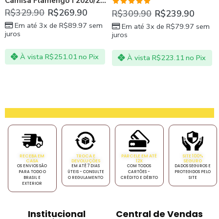
Camisa Flamengo I 2020/21 Masculina – Preto e Vermelho
Avaliação
R$
329.90
R$
269.90
R$
309.90
R$
239.90
5.00
de 5
Em até 3x de
R$
89.97
sem
Em até 3x de
R$
79.97
sem
juros
juros
À vista
R$
251.01
no Pix
À vista
R$
223.11
no Pix
RECEBA EM
TROCA E
PARCELE EM ATÉ
SITE 100%
CASA
DEVOLUÇÕES
12X
SEGURO
OS ENVIOS SÃO
EM ATÉ 7 DIAS
COM TODOS
DADOS SEGUROS E
PARA TODO O
ÚTEIS - CONSULTE
CARTÕES -
PROTEGIDOS PELO
BRASIL E
O REGULAMENTO
CRÉDITO E DÉBITO
SITE
EXTERIOR
Institucional
Central de Vendas