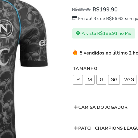
R$
199.90
R$
299.90
Em até 3x de
R$
66.63
sem ju
À vista
R$
185.91
no Pix
5 vendidos no último 2 h
TAMANHO
P
M
G
GG
2GG
CAMISA DO JOGADOR
PATCH CHAMPIONS LEAG