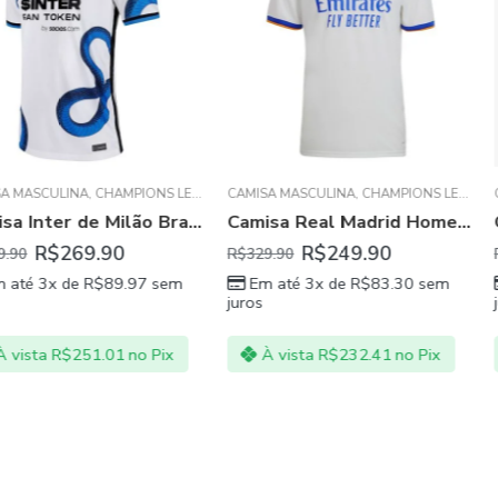
CHAMPIONS LEAGUE
CAMISA MASCULINA
,
INTER DE MILÃO
,
SÉRIE A ITALIANO
,
CHAMPIONS LEAGUE
CAMISA MASCUL
,
LA LIGA ESPA
Camisa Inter de Milão Branca AWAY 21/22 Masculina
Camisa Real Madrid Home 21/22 Masculina Branco
.90
R$
249.90
R$
R$
329.90
R$
329.90
$
89.97
sem
Em até 3x de
R$
83.30
sem
Em até 3x
juros
juros
.01
no Pix
À vista
R$
232.41
no Pix
À vista
R