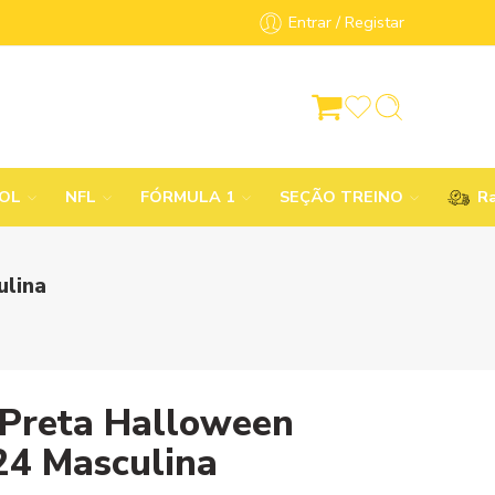
Entrar / Registar
BOL
NFL
FÓRMULA 1
SEÇÃO TREINO
Ra
ulina
Preta Halloween
24 Masculina