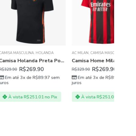
INA
NHOLA
,
HOLANDA
,
REAL MADRID
AC MILAN
,
CAMISA MASCULINA
,
CHAMPIONS LEAGUE
Camisa Holanda Preta Polo Masculina 20/21
Camisa Home Milan Vermelha com Preto 21/22
AMÉRICA D
269.90
R$
269.90
R$
329.90
R$
329.90
 de
R$
89.97
sem
Em até 3x de
R$
89.97
sem
juros
Em at
juros
$
251.01
no Pix
À vista
R$
251.01
no Pix
À vi