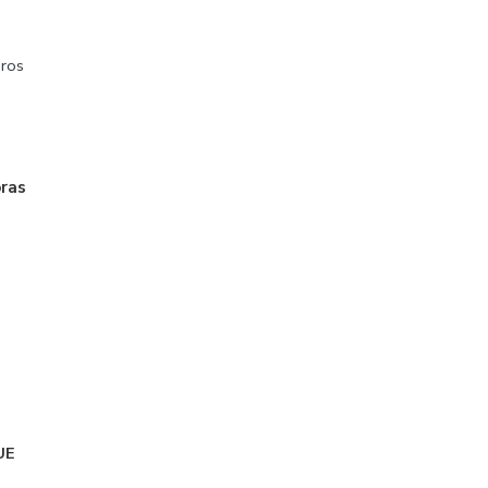
ros
oras
UE