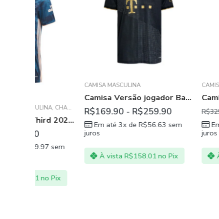
CAMISA MASCULINA
CAMISA MASCULINA
,
Camisa Versão jogador Bayern München afastado 21/22
INA
,
CHAMPIONS LEAGUE
,
PREMIER LEAGUE
R$
169.90
-
R$
259.90
R$
269
R$
329.90
Camisa Arsenal Third 2021 Torcedor Adidas Masculina
Em até 3x de
R$
56.63
sem
Em até 3x de
R
juros
juros
97
sem
À vista
R$
158.01
no Pix
À vista
R$
251
no Pix