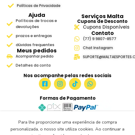
Políticas de Privacidade
Ajuda
Serviços Malta
Políticas de trocas e
Cupons de Desconto
devoluções
Cupons Disponíveis
Contato
prazos e entregas
(77) 9 9807-8577
dúvidas frequentes
Chat Instagram
Meus pedidos
Acompanhar pedido
SUPORTE@MALTAESPORTES.
Detalhes da conta
Nos acompanhe pelas redes sociais
Formas de Pagamento
Para lhe proporcionar uma experiência de compra
Site Seguro e Verificado
personalizada, o nosso site utiliza cookies. Ao continuar a
Seguro Certificado