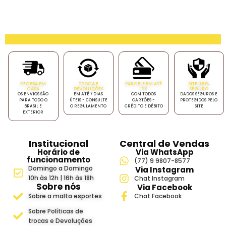
RECEBA EM
TROCA E
PARCELE EM ATÉ
SITE 100%
CASA
DEVOLUÇÕES
12X
SEGURO
OS ENVIOS SÃO
EM ATÉ 7 DIAS
COM TODOS
DADOS SEGUROS E
PARA TODO O
ÚTEIS - CONSULTE
CARTÕES -
PROTEGIDOS PELO
BRASIL E
O REGULAMENTO
CRÉDITO E DÉBITO
SITE
EXTERIOR
Institucional
Central de Vendas
Horário de
Via WhatsApp
funcionamento
(77) 9 9807-8577
Domingo a Domingo
Via Instagram
10h às 12h | 16h às 18h
Chat Instagram
Sobre nós
Via Facebook
Sobre a malta esportes
Chat Facebook
Sobre Políticas de
trocas e Devoluções