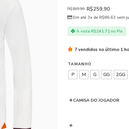
R$
259.90
R$
369.90
Em até 3x de
R$
86.63
sem ju
À vista
R$
241.71
no Pix
7 vendidos no último 1 h
TAMANHO
P
M
G
GG
2GG
CAMISA DO JOGADOR