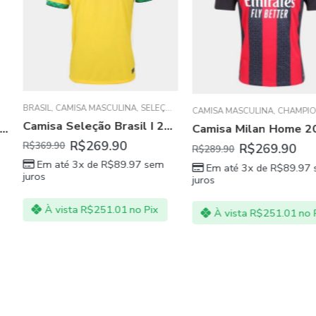
ULINA
,
SELEÇÕES DAS AMÉRICAS - SUL E NORTE
CAMISA MASCULINA
,
CHAMPIONS LEAGUE
CAMISA MASCUL
,
SÉRIE A ITALIA
Camisa Seleção Brasil I 20/21 Masculina – Amarelo e Verde
Camisa Milan Home 20/21 Masculina Vermelho Preto
.90
R$
269.90
R$
R$
289.90
R$
329.90
$
89.97
sem
Em até 3x de
R$
89.97
sem
Em até 3x
juros
juros
.01
no Pix
À vista
R$
251.01
no Pix
À vista
R