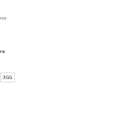
ros
ora
3GG