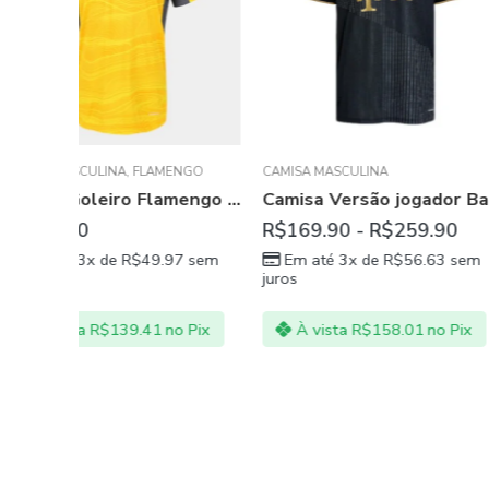
BRASIL
,
CAMISA MASC
ENGO
CAMISA MASCULINA
Camisa Goleiro Flamengo Amarelo com Cinza
Camisa Versão jogador Bayern München afastado 21/22
R$
269
R$
369.90
R$
169.90
-
R$
259.90
Em até 3x de
R
97
sem
Em até 3x de
R$
56.63
sem
juros
juros
À vista
R$
251
no Pix
À vista
R$
158.01
no Pix