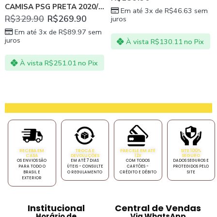
CAMISA PSG PRETA 2020/21 JORDAN
Em até 3x de
R$
46.63
sem
R$
329.90
R$
269.90
juros
Em até 3x de
R$
89.97
sem
juros
À vista
R$
130.11
no Pix
À vista
R$
251.01
no Pix
RECEBA EM
TROCA E
PARCELE EM ATÉ
SITE 100%
CASA
DEVOLUÇÕES
12X
SEGURO
OS ENVIOS SÃO
EM ATÉ 7 DIAS
COM TODOS
DADOS SEGUROS E
PARA TODO O
ÚTEIS - CONSULTE
CARTÕES -
PROTEGIDOS PELO
BRASIL E
O REGULAMENTO
CRÉDITO E DÉBITO
SITE
EXTERIOR
Institucional
Central de Vendas
Horário de
Via WhatsApp