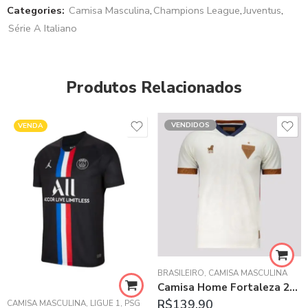
Categories:
Camisa Masculina
,
Champions League
,
Juventus
,
Série A Italiano
Produtos Relacionados
VENDIDOS
VENDA
LAMENGO
BRASILEIRO
,
CAMISA MASCULINA
Camisa Home Fortaleza 2021 – Branco
R$
139.90
CAMISA MASCULINA
,
LIGUE 1
,
PSG