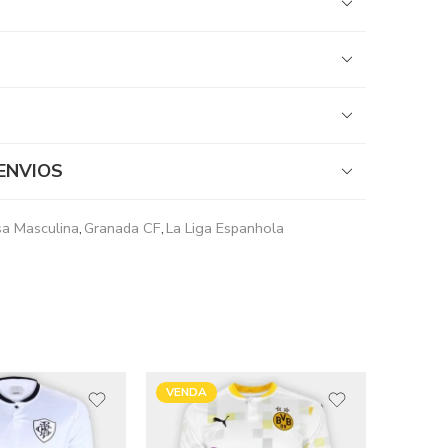
ENVIOS
a Masculina
,
Granada CF
,
La Liga Espanhola
VENDIDOS
VENDI