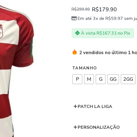
R$
179.90
R$
299.90
Em até 3x de
R$
59.97
sem ju
À vista
R$
167.31
no Pix
2 vendidos no último 1 h
TAMANHO
P
M
G
GG
2GG
PATCH LA LIGA
PERSONALIZAÇÃO