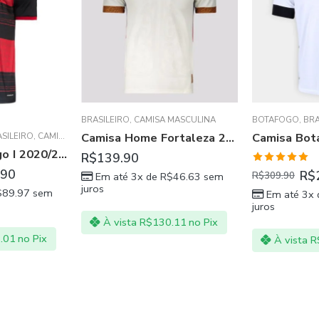
MASCULINA
BOTAFOGO
,
BRASILEIRO
,
CAMISA MASCULINA
BORUSSIA DO
Camisa Home Fortaleza 2021 – Branco
Camisa Botafogo III 21/22 Branca
COW
,
FLAMENGO
,
GRANADA CF
,
MACCABI HAIFA
,
MACCABI TEL AVIV
,
PRESTON
R$
R$
329.90
Avaliação
R$
239.90
R$
309.90
$
46.63
sem
Em até 3x
5.00
de 5
juros
Em até 3x de
R$
79.97
sem
juros
.11
no Pix
À vista
R
À vista
R$
223.11
no Pix