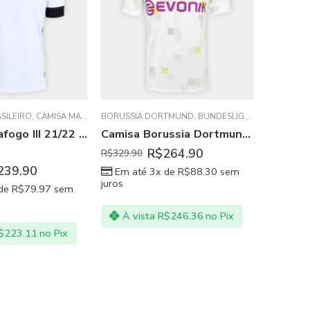
RTMUND
,
BUNDESLIGA
,
CAMISA MASCULINA
BRASILEIRO
,
CAMISA MASCULINA
,
CHAMPIONS LEAGUE
CAMISA M
Camisa Borussia Dortmund Third 20/21
Camisa Fortaleza Goleiro 2021 – Verde
 NORTH
,
STADE RENNAIS
,
UDINESE CALCIO
,
WATFORD
264.90
R$
129.90
R$
239.
 de
R$
88.30
sem
Em até 3x de
R$
43.30
sem
Em at
juros
juros
$
246.36
no Pix
À vista
R$
120.81
no Pix
À vi