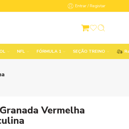
Entrar / Registar
BOL
NFL
FÓRMULA 1
SEÇÃO TREINO
Ra
na
 Granada Vermelha
ulina