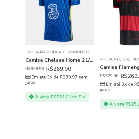
ONS LEAGUE
,
CHELSEA FC
,
PREMIER LEAGUE
BRASILEIRO
,
CAMISA 
Camisa Chelsea Home 21/22 Masculina Azul
AMÉRICA DE CALI
,
BRASILEIRO
,
CAMISA MASCULINA
,
CSKA MOS
Camisa Flamengo I 2020/21 Masculina – Preto e Vermelho
R$
139.90
R$
269.90
R$
329.90
97
sem
Em até 3x de
R
juros
Em até 3x de
R$
89.97
sem
juros
no Pix
À vista
R$
130
À vista
R$
251.01
no Pix