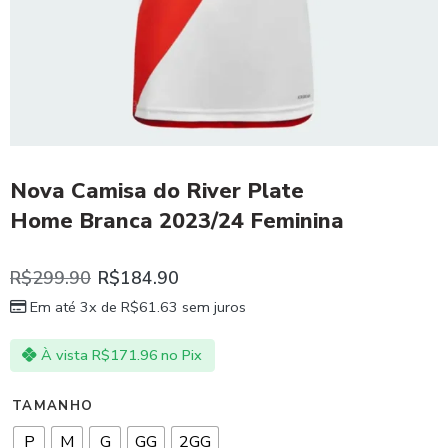
Nova Camisa do River Plate
Home Branca 2023/24 Feminina
R$
299.90
R$
184.90
Em até 3x de
R$
61.63
sem juros
À vista
R$
171.96
no Pix
TAMANHO
P
M
G
GG
2GG