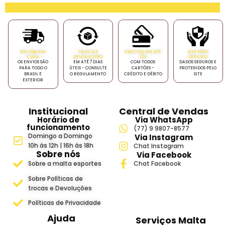
RECEBA EM
TROCA E
PARCELE EM ATÉ
SITE 100%
CASA
DEVOLUÇÕES
12X
SEGURO
OS ENVIOS SÃO
EM ATÉ 7 DIAS
COM TODOS
DADOS SEGUROS E
PARA TODO O
ÚTEIS - CONSULTE
CARTÕES -
PROTEGIDOS PELO
BRASIL E
O REGULAMENTO
CRÉDITO E DÉBITO
SITE
EXTERIOR
Institucional
Central de Vendas
Horário de
Via WhatsApp
funcionamento
(77) 9 9807-8577
Domingo a Domingo
Via Instagram
10h às 12h | 16h às 18h
Chat Instagram
Sobre nós
Via Facebook
Sobre a malta esportes
Chat Facebook
Sobre Políticas de
trocas e Devoluções
Políticas de Privacidade
Ajuda
Serviços Malta