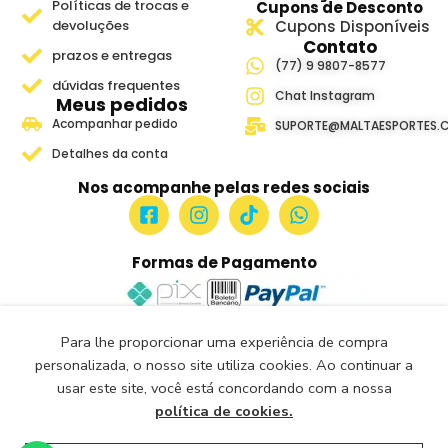
Políticas de trocas e
Cupons de Desconto
devoluções
Cupons Disponíveis
Contato
prazos e entregas
(77) 9 9807-8577
dúvidas frequentes
Chat Instagram
Meus pedidos
Acompanhar pedido
SUPORTE@MALTAESPORTES.
Detalhes da conta
Nos acompanhe pelas redes sociais
Formas de Pagamento
Para lhe proporcionar uma experiência de compra
Site Seguro e Verificado
personalizada, o nosso site utiliza cookies. Ao continuar a
Seguro Certificado
usar este site, você está concordando com a nossa
Certificado: Trustindex
política de cookies.
Malta Esportes Copyright ® 2018-2026- Todos os Direitos