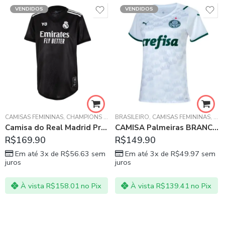
VENDIDOS
VENDIDOS
ASCO DA GAMA
CAMISAS FEMININAS
,
CHAMPIONS LEAGUE
BRASILEIRO
,
LA LIGA ESPANHOLA
,
CAMISAS FEMININAS
,
REAL MADR
,
PAL
Camisa do Real Madrid Preta 2022 – Feminina
CAMISA Palmeiras BRANCA 21/22 – FEMININA
R$
169.90
R$
149.90
Em até 3x de
R$
56.63
sem
Em até 3x de
R$
49.97
sem
juros
juros
À vista
R$
158.01
no Pix
À vista
R$
139.41
no Pix