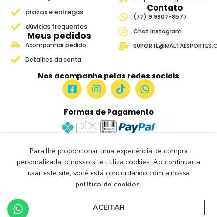
Contato
prazos e entregas
(77) 9 9807-8577
dúvidas frequentes
Chat Instagram
Meus pedidos
Acompanhar pedido
SUPORTE@MALTAESPORTES.
Detalhes da conta
Nos acompanhe pelas redes sociais
Formas de Pagamento
Para lhe proporcionar uma experiência de compra
Site Seguro e Verificado
personalizada, o nosso site utiliza cookies. Ao continuar a
Seguro Certificado
usar este site, você está concordando com a nossa
Certificado: Trustindex
política de cookies.
Malta Esportes Copyright ® 2018-2026- Todos os Direitos
Reservados.
ACEITAR