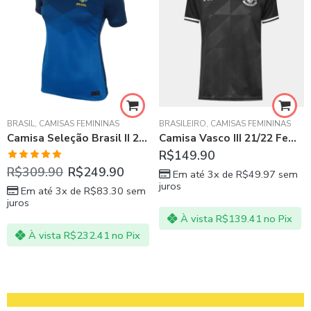
BRASIL
,
LA LIGA ESPANHOLA
,
CAMISAS FEMININAS
,
REAL MADRID
BRASILEIRO
,
CAMISAS FEMININAS
Camisa Seleção Brasil II 20/21 s/n° Torcedor Nike Feminina – Azul e amarelo
Camisa Vasco III 21/22 Feminina Preto
R$
149.90
Avaliação
R$
309.90
R$
249.90
Em até 3x de
R$
49.97
sem
5.00
de 5
juros
Em até 3x de
R$
83.30
sem
juros
À vista
R$
139.41
no Pix
À vista
R$
232.41
no Pix