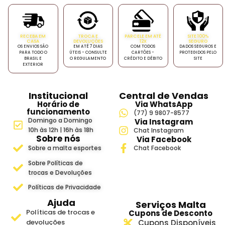
RECEBA EM
TROCA E
PARCELE EM ATÉ
SITE 100%
CASA
DEVOLUÇÕES
12X
SEGURO
OS ENVIOS SÃO
EM ATÉ 7 DIAS
COM TODOS
DADOS SEGUROS E
PARA TODO O
ÚTEIS - CONSULTE
CARTÕES -
PROTEGIDOS PELO
BRASIL E
O REGULAMENTO
CRÉDITO E DÉBITO
SITE
EXTERIOR
Institucional
Central de Vendas
Horário de
Via WhatsApp
funcionamento
(77) 9 9807-8577
Domingo a Domingo
Via Instagram
10h às 12h | 16h às 18h
Chat Instagram
Sobre nós
Via Facebook
Sobre a malta esportes
Chat Facebook
Sobre Políticas de
trocas e Devoluções
Políticas de Privacidade
Ajuda
Serviços Malta
Políticas de trocas e
Cupons de Desconto
devoluções
Cupons Disponíveis