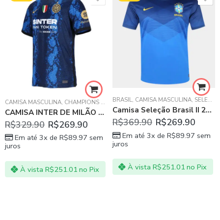
BRASIL
,
CAMISA MASCULINA
,
SELEÇÕES DAS AMÉRICAS - SUL E NORTE
EAGUE
CAMISA MASCULINA
,
CHAMPIONS LEAGUE
,
INTER DE MILÃO
,
SÉRIE A ITALIA
Camisa Seleção Brasil II 20/21 s/n° Torcedor Nike Masculina – Azul e amarelo
CAMISA INTER DE MILÃO AZUL HOME 21/22
R$
369.90
R$
269.90
R$
329.90
R$
269.90
Em até 3x de
R$
89.97
sem
Em até 3x de
R$
89.97
sem
juros
juros
À vista
R$
251.01
no Pix
À vista
R$
251.01
no Pix