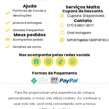
Ajuda
Serviços Malta
Políticas de trocas e
Cupons de Desconto
devoluções
Cupons Disponíveis
Contato
prazos e entregas
(77) 9 9807-8577
dúvidas frequentes
Chat Instagram
Meus pedidos
Acompanhar pedido
SUPORTE@MALTAESPORTES.
Detalhes da conta
Nos acompanhe pelas redes sociais
Formas de Pagamento
Para lhe proporcionar uma experiência de compra
Site Seguro e Verificado
personalizada, o nosso site utiliza cookies. Ao continuar a
Seguro Certificado
usar este site, você está concordando com a nossa
Certificado: Trustindex