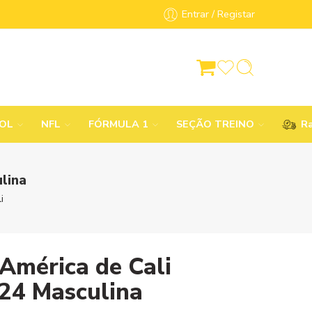
Entrar / Registar
BOL
NFL
FÓRMULA 1
SEÇÃO TREINO
Ra
lina
i
América de Cali
24 Masculina