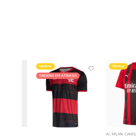
VENDA
VENDA
ORDENS EM ATRASO
ENGO
AC MILAN
,
CAMISA MA