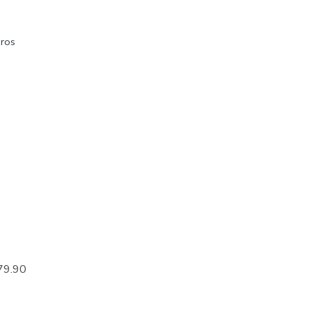
ros
79.90