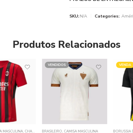
SKU:
N/A
Categories:
Améri
Produtos Relacionados
VENDIDOS
VENDA
SCULINA
,
CHAMPIONS LEAGUE
BRASILEIRO
,
SÉRIE A ITALIANO
,
CAMISA MASCULINA
BORUSSIA DO