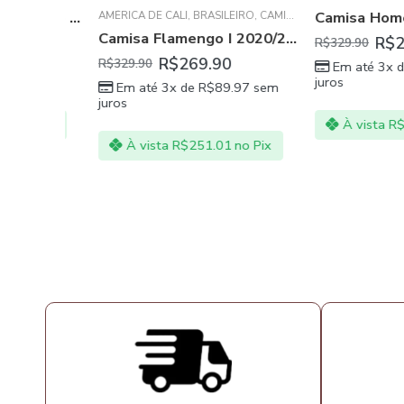
Camisa Goleiro Flamengo Amarelo com Cinza
AMÉRICA DE CALI
,
BRASILEIRO
,
CAMISA MASCULINA
,
CSKA MOS
Camisa Flamengo I 2020/21 Masculina – Preto e Vermelho
R$
269
R$
329.90
R$
269.90
R$
329.90
97
sem
Em até 3x de
R
juros
Em até 3x de
R$
89.97
sem
juros
no Pix
À vista
R$
251
À vista
R$
251.01
no Pix