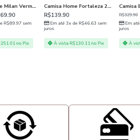
Camisa Home Milan Vermelha com Preto 21/22
Camisa Home Fortaleza 2021 – Branco
COW
,
FLAMENGO
,
GRANADA CF
,
MACCABI HAIFA
,
MACCABI TEL AVIV
,
PRESTON
.90
R$
139.90
R$
R$
329.90
$
89.97
sem
Em até 3x de
R$
46.63
sem
Em até 3x
juros
juros
.01
no Pix
À vista
R$
130.11
no Pix
À vista
R