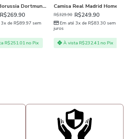
Camisa Borussia Dortmund II 20/21 Preta Masculina
Camisa Real Madrid Home 21/22 Masculina Branco
 NORTH
,
STADE RENNAIS
,
UDINESE CALCIO
,
WATFORD
BARCELO
269.90
R$
249.90
R$
329.90
 de
R$
89.97
sem
Em até 3x de
R$
83.30
sem
R$
299.90
juros
Em at
juros
$
251.01
no Pix
À vista
R$
232.41
no Pix
À vi