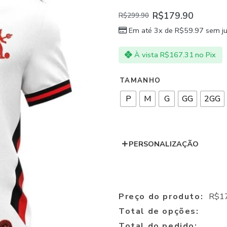
R$
179.90
R$
299.90
Em até 3x de
R$
59.97
sem ju
À vista
R$
167.31
no Pix
TAMANHO
P
M
G
GG
2GG
PERSONALIZAÇÃO
Preço do produto:
R$
1
Total de opções:
Total do pedido: