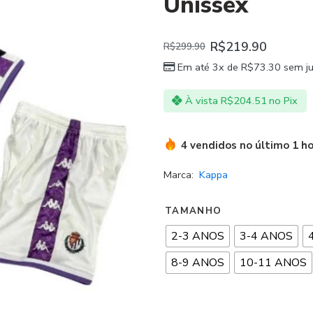
Unissex
R$
219.90
R$
299.90
Em até 3x de
R$
73.30
sem ju
À vista
R$
204.51
no Pix
4 vendidos no último 1 h
Marca:
Kappa
TAMANHO
2-3 ANOS
3-4 ANOS
8-9 ANOS
10-11 ANOS