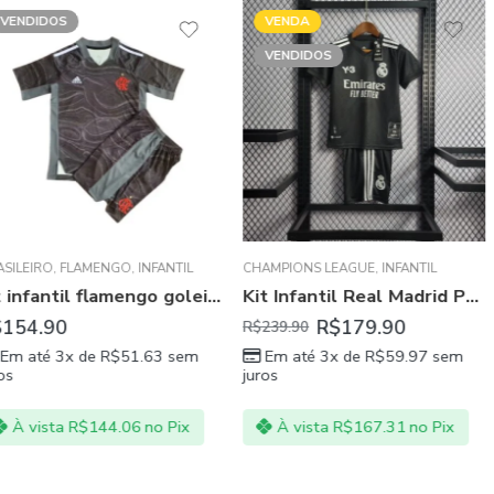
VENDA
VENDA
VENDIDOS
VENDIDOS
AGUE
GO
,
INFANTIL
CHAMPIONS LEAGUE
,
INFANTIL
BRASILEIRO
,
FL
kit infantil flamengo goleiro cinza 21/22 unissex
Kit Infantil Real Madrid Preta Unissex 22/23
R$
179.90
R$
R$
239.90
R$
229.90
$
51.63
sem
Em até 3x de
R$
59.97
sem
Em até 3x
juros
juros
.06
no Pix
À vista
R$
167.31
no Pix
À vista
R