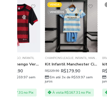
VENDA
VENDIDOS
VENDIDOS
FANTIL
CHAMPIONS LEAGUE
,
INFANTIL
,
MANCHESTER CITY
BRASILEIRO
,
PREMIER LE
,
FLAMEN
Kit Infantil Flamengo Vermelha+Preta Unissex 22/23
Kit Infantil Manchester City Azul Agüero Unissex 22/23
R$
179.90
R$
154.90
R$
229.90
97
sem
Em até 3x de
R$
59.97
sem
Em até 3x de
R
juros
juros
no Pix
À vista
R$
167.31
no Pix
À vista
R$
144