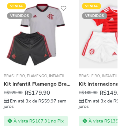
VENDA
VENDI
VENDIDOS
AMENGO
,
INFANTIL
BRASILEIRO
,
INFANTIL
,
INTERNACIONAL
BRASILEIR
Kit Infantil Flamengo Branca Unissex 22/23
Kit Internacional Infantil I 21/22 – Vermelho+Branco unissex
179.90
R$
149.90
R$
159.
R$
189.90
 de
R$
59.97
sem
Em até 3x de
R$
49.97
sem
Em at
juros
juros
$
167.31
no Pix
À vista
R$
139.41
no Pix
À vi