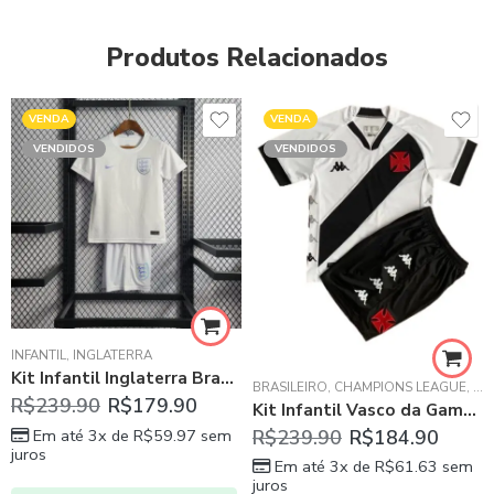
Produtos Relacionados
VENDA
VENDA
VENDIDOS
VENDIDOS
INFANTIL
,
INGLATERRA
Kit Infantil Inglaterra Branca Unissex 22/23
BRASILEIRO
,
CHAMPIONS LEAGUE
,
INF
R$
239.90
R$
179.90
Kit Infantil Vasco da Gama Branca Unissex 22/23
Em até 3x de
R$
59.97
sem
R$
239.90
R$
184.90
juros
Em até 3x de
R$
61.63
sem
juros