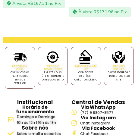
À vista
R$
167.31
no Pix
À vista
R$
171.96
no Pix
RECEBA EM
TROCA E
PARCELE EM ATÉ
SITE 100%
CASA
DEVOLUÇÕES
12X
SEGURO
OS ENVIOS SÃO
EM ATÉ 7 DIAS
COM TODOS
DADOS SEGUROS E
PARA TODO O
ÚTEIS - CONSULTE
CARTÕES -
PROTEGIDOS PELO
BRASIL E
O REGULAMENTO
CRÉDITO E DÉBITO
SITE
EXTERIOR
Institucional
Central de Vendas
Horário de
Via WhatsApp
funcionamento
(77) 9 9807-8577
Domingo a Domingo
Via Instagram
10h às 12h | 16h às 18h
Chat Instagram
Sobre nós
Via Facebook
Sobre a malta esportes
Chat Facebook