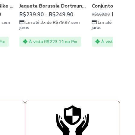
Jaqueta Borussia Dortmund Treino 20/21 Preta
Conjunto Jaqueta e calça do Brasil Verde Copa do Mundo 2022
R$
249.90
R$
439.90
R$
569.90
R$
419.90
 de
R$
79.97
sem
Em até 3x de
R$
146.63
sem
Em at
juros
juros
$
223.11
no Pix
À vista
R$
409.11
no Pix
À vi