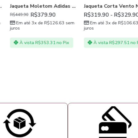
Jaqueta Moletom Adidas Flamengo 22/23 Cinza
Jaqueta Corta Vento Nike Preta Masculina
.90
R$
319.90
-
R$
329.90
R$
239.90
-
$
126.63
sem
Em até 3x de
R$
106.63
sem
Em até 3x
juros
juros
.31
no Pix
À vista
R$
297.51
no Pix
À vista
R