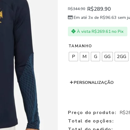
R$
289.90
R$
344.90
Em até 3x de
R$
96.63
sem ju
À vista
R$
269.61
no Pix
TAMANHO
P
M
G
GG
2GG
PERSONALIZAÇÃO
Preço do produto:
R$
2
Total de opções:
Total do pedido: