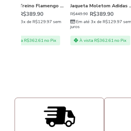
Jaqueta Treino Flamengo Vermelho 2023/24
Jaqueta Moletom Adidas Flamengo 22/23 Amarela
R$
389.90
R$
379
R$
449.90
R$
449.90
.97
sem
Em até 3x de
R$
129.97
sem
Em até 3x de
R
juros
juros
no Pix
À vista
R$
362.61
no Pix
À vista
R$
353