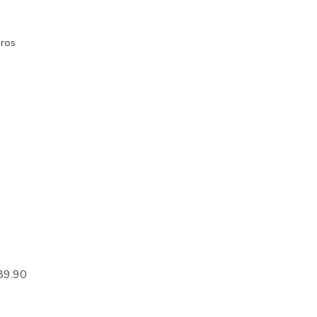
ros
89.90