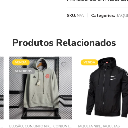
SKU:
N/A
Categories:
JAQU
Produtos Relacionados
VENDA
VENDIDOS
NIKE
,
CONJUNTOS MOLETOM
JAQUETA NIKE
,
JAQUETAS
,
JAQUETAS
CAMISA MASCUL