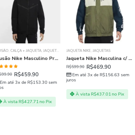
QUETA
,
JAQUETA NIKE
JAQUETA NIKE
,
JAQUETAS
,
JAQUETAS
JAQUETA NIKE
,
Blusão Nike Masculino Preta Com Zíper
Jaqueta Nike Masculina c/ Capuz Alphabet
R$
469.90
R$
R$
599.90
R$
896.90
.90
Em até 3x de
R$
156.63
sem
Em até 3x
juros
juros
$
153.30
sem
À vista
R$
437.01
no Pix
À vista
R
.71
no Pix