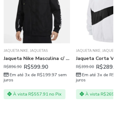
JAQUETAS
JAQUETA NIKE
,
JAQUETAS
JAQUETAS
Jaqueta Nike Masculina c/ Capuz Preta Alphabet
Jaqueta Corta Vento Nike Branca Masculina
599.90
R$
289.90
R$
399.00
R$
499.90
 de
R$
199.97
sem
Em até 3x de
R$
96.63
sem
Em at
juros
juros
$
557.91
no Pix
À vista
R$
269.61
no Pix
À vi