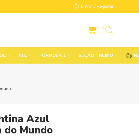
Entrar / Registar
BOL
NFL
FÓRMULA 1
SEÇÃO TREINO
Ra
o
ntina
ntina Azul
a do Mundo