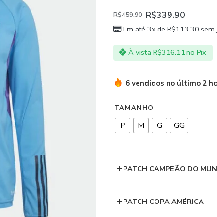
R$
339.90
R$
459.90
Em até 3x de
R$
113.30
sem 
À vista
R$
316.11
no Pix
6 vendidos no último 2 h
TAMANHO
P
M
G
GG
PATCH CAMPEÃO DO MU
PATCH COPA AMÉRICA