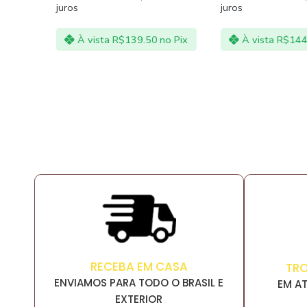
5.00
de 5
juros
Em até 3x de
R
juros
no Pix
À vista
R$
144.06
no Pix
À vista
R$
153
RECEBA EM CASA
TR
ENVIAMOS PARA TODO O BRASIL E
EM AT
EXTERIOR