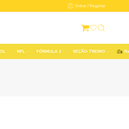
Entrar / Registar
BOL
NFL
FÓRMULA 1
SEÇÃO TREINO
Ra