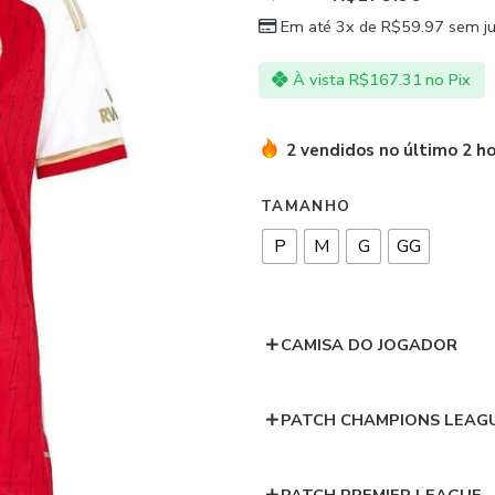
Em até 3x de
R$
59.97
sem ju
À vista
R$
167.31
no Pix
2 vendidos no último 2 h
TAMANHO
P
M
G
GG
CAMISA DO JOGADOR
PATCH CHAMPIONS LEAG