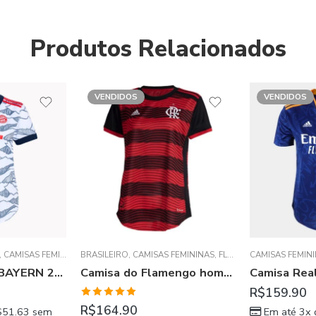
Produtos Relacionados
VENDIDOS
VENDIDOS
 FEMININAS
,
FLAMENGO
CAMISAS FEMININAS
,
CHAMPIONS LEAGUE
BRASILEIRO
,
LA LIGA ESPA
,
CA
Camisa do Flamengo home 2022 feminina
Camisa Real Madrid Away 21/22 – Azul Laranja Feminina
R$
159.90
R$
149.90
Em até 3x de
R$
53.30
sem
Em até 3x