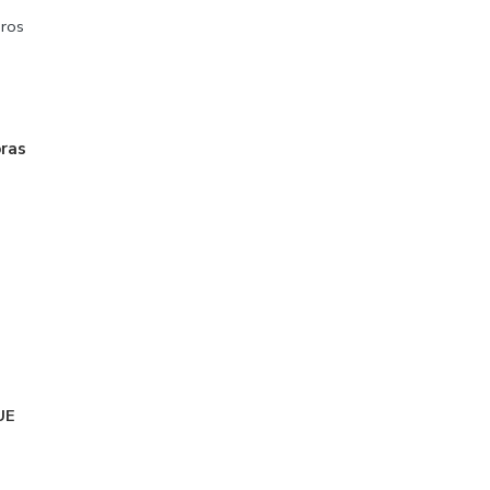
ros
oras
UE