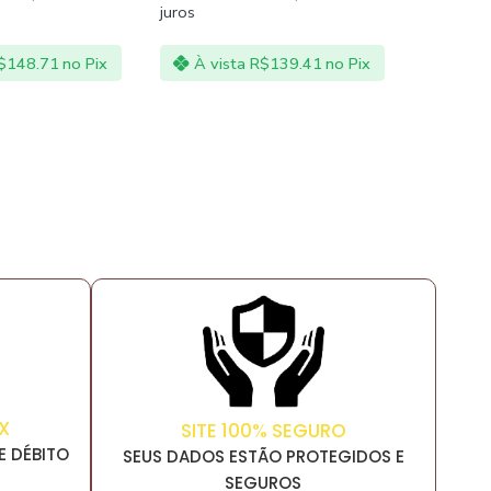
juros
juros
$
139.41
no Pix
À vista
R$
167.31
no Pix
À vi
X
SITE 100% SEGURO
E DÉBITO
SEUS DADOS ESTÃO PROTEGIDOS E
SEGUROS