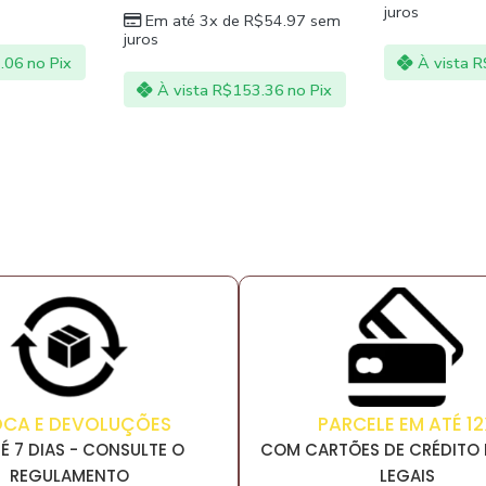
juros
juros
$
54.97
sem
À vista
R$
148.71
no Pix
À vista
R
.36
no Pix
PARCELE EM ATÉ 12
OCA E DEVOLUÇÕES
COM CARTÕES DE CRÉDITO 
É 7 DIAS - CONSULTE O
LEGAIS
REGULAMENTO