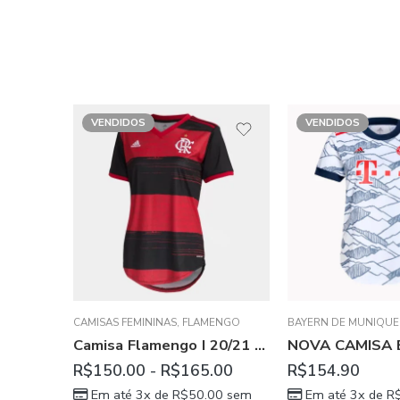
VENDIDOS
VENDIDOS
ENGO
BAYERN DE MUNIQUE
,
CAMISAS FEMININAS
BRASILEIRO
,
CAMISAS
Camisa Flamengo I 20/21 Feminina – Preto e Vermelho
NOVA CAMISA BAYERN 21/22 FEMININA
.00
R$
154.90
Avaliação
R$
164.90
00
sem
Em até 3x de
R$
51.63
sem