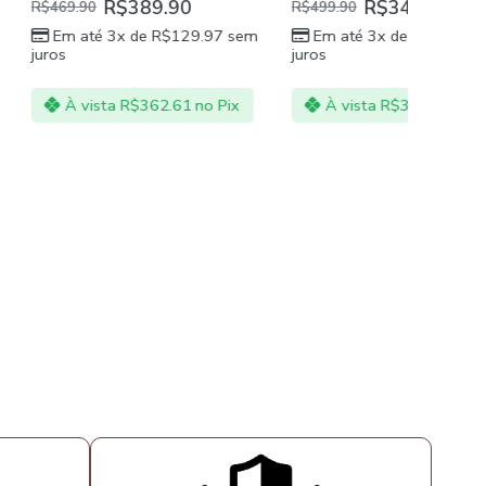
389.90
R$
349.90
R$
499.90
 de
R$
129.97
sem
Em até 3x de
R$
116.63
sem
Avaliaçã
R$
949.90
juros
5.00
de 
Em at
juros
$
362.61
no Pix
À vista
R$
325.41
no Pix
À vi