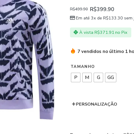
R$
399.90
R$
499.90
Em até 3x de
R$
133.30
sem 
À vista
R$
371.91
no Pix
7 vendidos no último 1 h
TAMANHO
P
M
G
GG
PERSONALIZAÇÃO