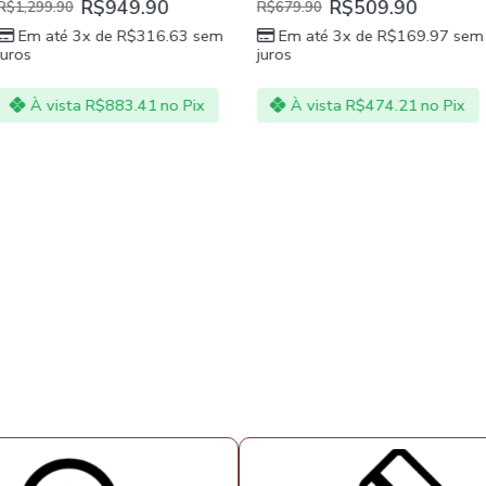
9.90
R$
509.90
R$
R$
679.90
R$
469.90
$
316.63
sem
Em até 3x de
R$
169.97
sem
Em até 3x
juros
juros
.41
no Pix
À vista
R$
474.21
no Pix
À vista
R