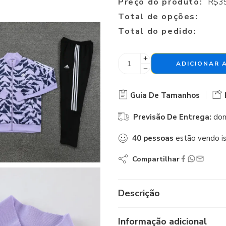
Preço do produto:
R$
3
Total de opções:
Total do pedido:
ADICIONAR 
Guia De Tamanhos
Previsão De Entrega:
dom
40
pessoas
estão vendo i
Compartilhar
Descrição
Informação adicional