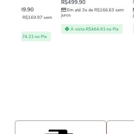
R$
499.90
R$
94
R$
1,299.90
Em até 3x de
R$
166.63
sem
Em até 3x de
R
juros
juros
.97
sem
À vista
R$
464.91
no Pix
À vista
R$
883
no Pix