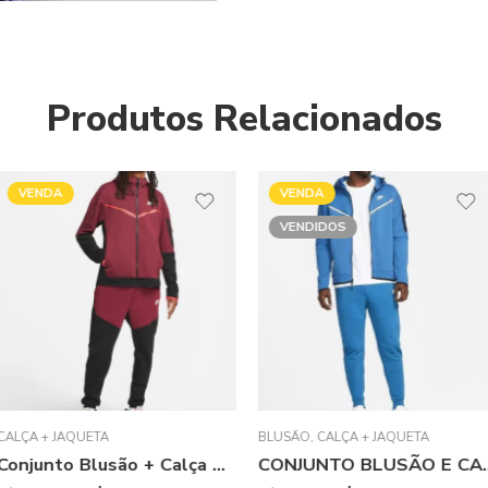
Produtos Relacionados
VENDA
VENDA
VENDIDOS
VENDIDOS
BLUSÃO
,
CALÇA + JAQUETA
BLUSÃO
,
CALÇA
Conjunto Blusão + Calça Nike Vermelho Tech Fleece
CONJUNTO BLUSÃO E CALÇA MOLETOM NIKE