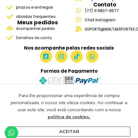
Contato
prazos e entregas
(77) 9 9807-8577
dúvidas frequentes
Chat Instagram
Meus pedidos
Acompanhar pedido
SUPORTE@MALTAESPORTES.
Detalhes da conta
Nos acompanhe pelas redes sociais
Formas de Pagamento
Para lhe proporcionar uma experiência de compra
Site Seguro e Verificado
personalizada, o nosso site utiliza cookies. Ao continuar a
Seguro Certificado
usar este site, você está concordando com a nossa
Certificado: Trustindex
política de cookies.
Malta Esportes Copyright ® 2018-2026- Todos os Direitos
Reservados.
ACEITAR