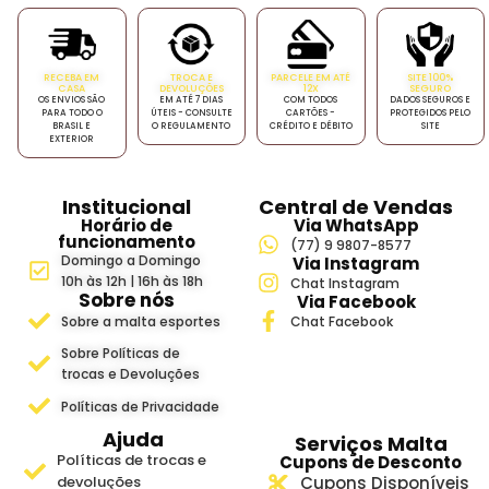
RECEBA EM
TROCA E
PARCELE EM ATÉ
SITE 100%
CASA
DEVOLUÇÕES
12X
SEGURO
OS ENVIOS SÃO
EM ATÉ 7 DIAS
COM TODOS
DADOS SEGUROS E
PARA TODO O
ÚTEIS - CONSULTE
CARTÕES -
PROTEGIDOS PELO
BRASIL E
O REGULAMENTO
CRÉDITO E DÉBITO
SITE
EXTERIOR
Institucional
Central de Vendas
Horário de
Via WhatsApp
funcionamento
(77) 9 9807-8577
Domingo a Domingo
Via Instagram
10h às 12h | 16h às 18h
Chat Instagram
Sobre nós
Via Facebook
Sobre a malta esportes
Chat Facebook
Sobre Políticas de
trocas e Devoluções
Políticas de Privacidade
Ajuda
Serviços Malta
Políticas de trocas e
Cupons de Desconto
devoluções
Cupons Disponíveis