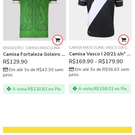
CAMISA MASCULINA
,
VASCO DA GAMA
BRASILEIRO
,
CAMISA MASCULINA
Camisa Vasco I 20/21 s/n° Torcedor Kappa Masculina – Preto e Branco
Camisa Fortaleza Goleiro 2021 – Verde
R$
169.90
-
R$
179.90
R$
129.90
Em até 3x de
R$
56.63
sem
Em até 3x de
R$
43.30
sem
juros
juros
À vista
R$
158.01
no Pix
À vista
R$
120.81
no Pix