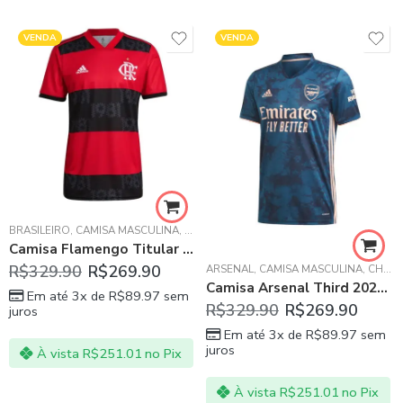
VENDA
VENDA
EAGUE
BRASILEIRO
,
CAMISA MASCULINA
,
FLAMENGO
Camisa Flamengo Titular Vermelha 2021/22 Masculina
R$
329.90
R$
269.90
ARSENAL
,
CAMISA MASCULINA
,
CHAMPIONS LEAGUE
Camisa Arsenal Third 2021 Torcedor Adidas Masculina
Em até 3x de
R$
89.97
sem
R$
329.90
R$
269.90
juros
Em até 3x de
R$
89.97
sem
juros
À vista
R$
251.01
no Pix
À vista
R$
251.01
no Pix