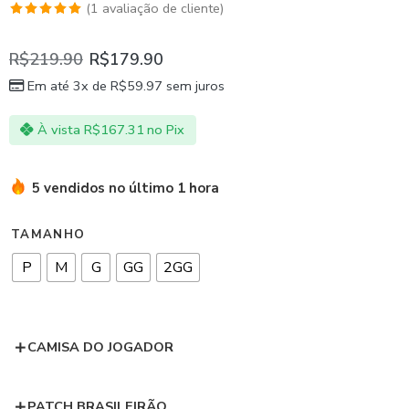
(
1
avaliação de cliente)
Avaliado
1
como
5.00
R$
219.90
R$
179.90
de 5, com
Em até 3x de
R$
59.97
sem juros
baseado
em
À vista
R$
167.31
no Pix
avaliação
de cliente
5 vendidos no último 1 hora
TAMANHO
P
M
G
GG
2GG
CAMISA DO JOGADOR
PATCH BRASILEIRÃO