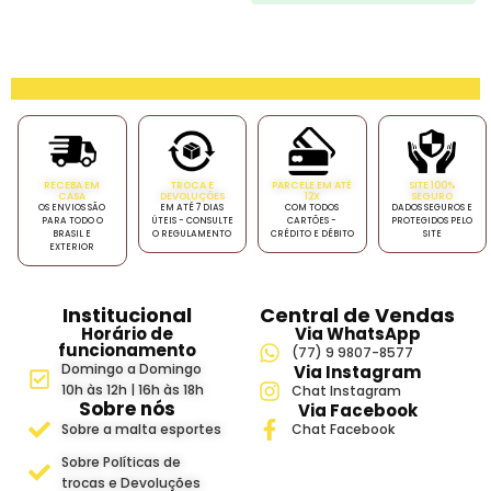
RECEBA EM
TROCA E
PARCELE EM ATÉ
SITE 100%
CASA
DEVOLUÇÕES
12X
SEGURO
OS ENVIOS SÃO
EM ATÉ 7 DIAS
COM TODOS
DADOS SEGUROS E
PARA TODO O
ÚTEIS - CONSULTE
CARTÕES -
PROTEGIDOS PELO
BRASIL E
O REGULAMENTO
CRÉDITO E DÉBITO
SITE
EXTERIOR
Institucional
Central de Vendas
Horário de
Via WhatsApp
funcionamento
(77) 9 9807-8577
Domingo a Domingo
Via Instagram
10h às 12h | 16h às 18h
Chat Instagram
Sobre nós
Via Facebook
Sobre a malta esportes
Chat Facebook
Sobre Políticas de
trocas e Devoluções