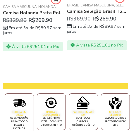
BRASIL
,
CAMISA MASCULINA
,
SELEÇÕES DAS AMÉRICAS - SUL E NORTE
ANO
CAMISA MASCULINA
,
HOLANDA
Camisa Seleção Brasil II 20/21 s/n° Torcedor Nike Masculina – Azul e amarelo
Camisa Holanda Preta Polo Masculina 20/21
R$
369.90
R$
269.90
R$
329.90
R$
269.90
Em até 3x de
R$
89.97
sem
Em até 3x de
R$
89.97
sem
juros
juros
À vista
R$
251.01
no Pix
À vista
R$
251.01
no Pix
RECEBA EM
TROCA E
PARCELE EM ATÉ
SITE 100%
CASA
DEVOLUÇÕES
12X
SEGURO
OS ENVIOS SÃO
EM ATÉ 7 DIAS
COM TODOS
DADOS SEGUROS E
PARA TODO O
ÚTEIS - CONSULTE
CARTÕES -
PROTEGIDOS PELO
BRASIL E
O REGULAMENTO
CRÉDITO E DÉBITO
SITE
EXTERIOR