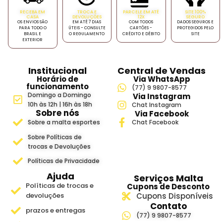
RECEBA EM
TROCA E
PARCELE EM ATÉ
SITE 100%
CASA
DEVOLUÇÕES
12X
SEGURO
OS ENVIOS SÃO
EM ATÉ 7 DIAS
COM TODOS
DADOS SEGUROS E
PARA TODO O
ÚTEIS - CONSULTE
CARTÕES -
PROTEGIDOS PELO
BRASIL E
O REGULAMENTO
CRÉDITO E DÉBITO
SITE
EXTERIOR
Institucional
Central de Vendas
Horário de
Via WhatsApp
funcionamento
(77) 9 9807-8577
Domingo a Domingo
Via Instagram
10h às 12h | 16h às 18h
Chat Instagram
Sobre nós
Via Facebook
Sobre a malta esportes
Chat Facebook
Sobre Políticas de
trocas e Devoluções
Políticas de Privacidade
Ajuda
Serviços Malta
Políticas de trocas e
Cupons de Desconto
devoluções
Cupons Disponíveis
Contato
prazos e entregas
(77) 9 9807-8577