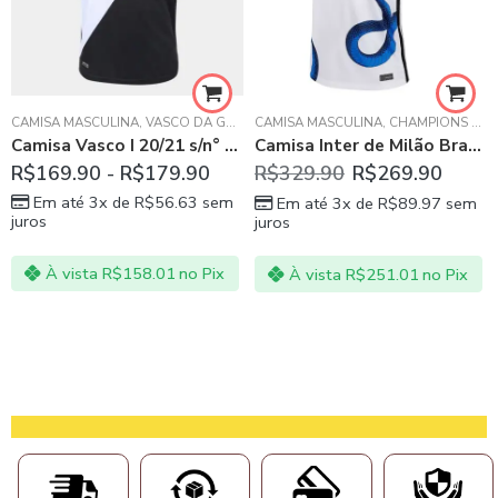
CAMISA MASCULINA
,
VASCO DA GAMA
CAMISA MASCULINA
,
CHAMPIONS LEAGUE
Camisa Vasco I 20/21 s/n° Torcedor Kappa Masculina – Preto e Branco
Camisa Inter de Milão Branca AWAY 21/22 Masculina
R$
169.90
-
R$
179.90
R$
329.90
R$
269.90
Em até 3x de
R$
56.63
sem
Em até 3x de
R$
89.97
sem
juros
juros
À vista
R$
158.01
no Pix
À vista
R$
251.01
no Pix