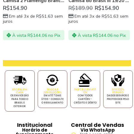
Camisa 2 Flamengo Branca Feminina 21/22
Camisa do Brasil III 19/20 Feminina – Branco
R$
154.90
R$
189.90
R$
154.90
Em até 3x de
R$
51.63
sem
Em até 3x de
R$
51.63
sem
juros
juros
À vista
R$
144.06
no Pix
À vista
R$
144.06
no Pix
RECEBA EM
TROCA E
PARCELE EM ATÉ
SITE 100%
CASA
DEVOLUÇÕES
12X
SEGURO
OS ENVIOS SÃO
EM ATÉ 7 DIAS
COM TODOS
DADOS SEGUROS E
PARA TODO O
ÚTEIS - CONSULTE
CARTÕES -
PROTEGIDOS PELO
BRASIL E
O REGULAMENTO
CRÉDITO E DÉBITO
SITE
EXTERIOR
Institucional
Central de Vendas
Horário de
Via WhatsApp