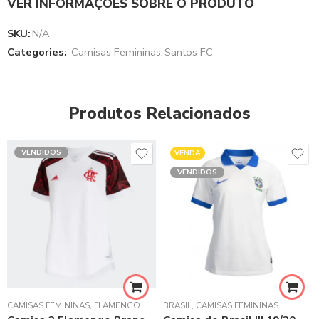
VER INFORMAÇÕES SOBRE O PRODUTO
SKU:
N/A
Categories:
Camisas Femininas
,
Santos FC
Produtos Relacionados
VENDIDOS
VENDA
VENDIDOS
CAMISAS FEMININAS
,
LA LIGA ESPANHOLA
,
FLAMENGO
,
REAL MADRID
BRASIL
,
CAMISAS FEMININAS