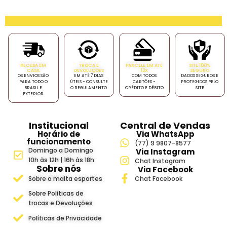
RECEBA EM
TROCA E
PARCELE EM ATÉ
SITE 100%
CASA
DEVOLUÇÕES
12X
SEGURO
OS ENVIOS SÃO
EM ATÉ 7 DIAS
COM TODOS
DADOS SEGUROS E
PARA TODO O
ÚTEIS - CONSULTE
CARTÕES -
PROTEGIDOS PELO
BRASIL E
O REGULAMENTO
CRÉDITO E DÉBITO
SITE
EXTERIOR
Institucional
Central de Vendas
Horário de
Via WhatsApp
funcionamento
(77) 9 9807-8577
Domingo a Domingo
Via Instagram
10h às 12h | 16h às 18h
Chat Instagram
Sobre nós
Via Facebook
Sobre a malta esportes
Chat Facebook
Sobre Políticas de
trocas e Devoluções
Políticas de Privacidade