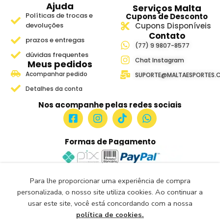
Ajuda
Serviços Malta
Políticas de trocas e
Cupons de Desconto
devoluções
Cupons Disponíveis
Contato
prazos e entregas
(77) 9 9807-8577
dúvidas frequentes
Chat Instagram
Meus pedidos
Acompanhar pedido
SUPORTE@MALTAESPORTES.
Detalhes da conta
Nos acompanhe pelas redes sociais
Formas de Pagamento
Para lhe proporcionar uma experiência de compra
Site Seguro e Verificado
personalizada, o nosso site utiliza cookies. Ao continuar a
Seguro Certificado
usar este site, você está concordando com a nossa
Certificado: Trustindex
política de cookies.