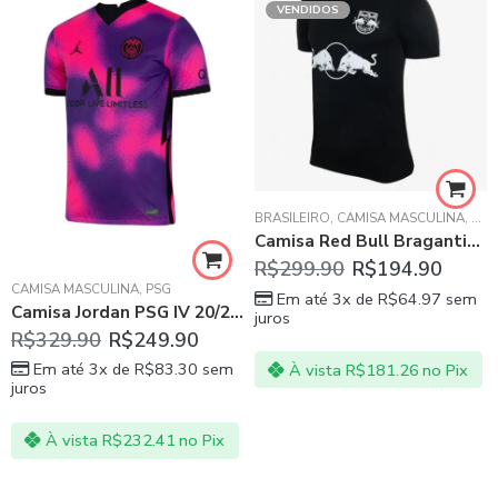
VENDIDOS
BRASILEIRO
,
CAMISA MASCULINA
,
RED
Camisa Red Bull Bragantino Preta II 20/21
R$
299.90
R$
194.90
CAMISA MASCULINA
,
PSG
Em até 3x de
R$
64.97
sem
Camisa Jordan PSG IV 20/21 Nike – Masculina
juros
R$
329.90
R$
249.90
Em até 3x de
R$
83.30
sem
À vista
R$
181.26
no Pix
juros
À vista
R$
232.41
no Pix