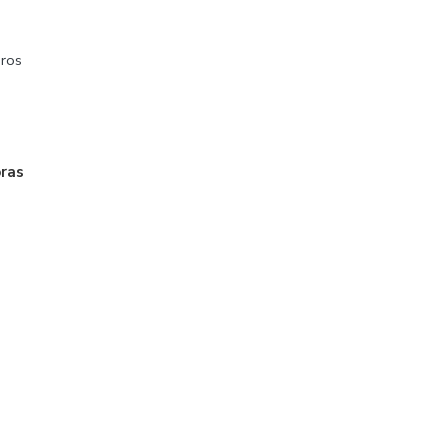
ros
oras