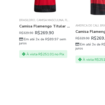
A
,
SELEÇÕES DAS AMÉRICAS - SUL E NORTE
BRASILEIRO
,
CAMISA MASCULINA
,
FLAMENGO
Camisa Seleção Brasil I 20/21 Masculina – Amarelo e Verde
Camisa Flamengo Titular Vermelha 2021/22 Masculina
AMÉRICA DE CALI
,
BRA
R$
269.90
R$
329.90
R$
269
97
sem
R$
329.90
Em até 3x de
R$
89.97
sem
juros
Em até 3x de
R
juros
no Pix
À vista
R$
251.01
no Pix
À vista
R$
251