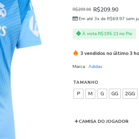
R$
209.90
R$
299.90
Em até 3x de
R$
69.97
sem ju
À vista
R$
195.21
no Pix
3 vendidos no último 3 h
Marca:
Adidas
TAMANHO
P
M
G
GG
2GG
CAMISA DO JOGADOR