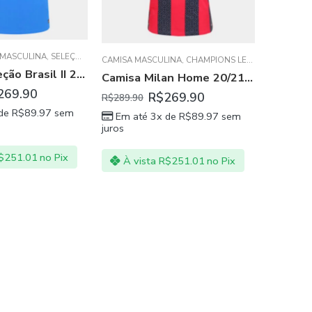
 MASCULINA
,
SELEÇÕES DAS AMÉRICAS - SUL E NORTE
A
CAMISA MASCULINA
,
CHAMPIONS LEAGUE
CAMISA M
,
SÉRIE A 
Camisa Seleção Brasil II 20/21 s/n° Torcedor Nike Masculina – Azul e amarelo
Camisa Milan Home 20/21 Masculina Vermelho Preto
CABI HAIFA
,
MACCABI TEL AVIV
,
PRESTON NORTH
,
STADE RENNAIS
,
UDINESE C
269.90
R$
269.90
R$
169.
R$
289.90
 de
R$
89.97
sem
Em até 3x de
R$
89.97
sem
Em at
juros
juros
$
251.01
no Pix
À vista
R$
251.01
no Pix
À vi