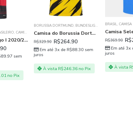
BRASIL
,
CAMISA
BORUSSIA DORTMUND
,
BUNDESLIGA
,
CAMISA MASCULIN
Camisa do Borussia Dortmund I 20/21
SILEIRO
,
CAMISA MASCULINA
,
CSKA MOSCOW
,
FLAMENGO
,
GRANADA CF
,
MAC
Camisa Flamengo I 2020/21 Masculina – Preto e Vermelho
R$
R$
369.90
R$
264.90
R$
329.90
.90
Em até 3x
Em até 3x de
R$
88.30
sem
juros
juros
$
89.97
sem
À vista
R
À vista
R$
246.36
no Pix
.01
no Pix