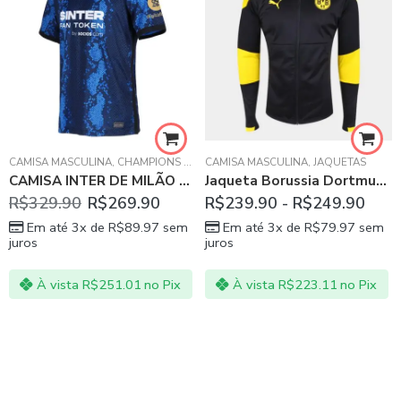
CAMISA MASCULINA
,
CHAMPIONS LEAGUE
CAMISA MASCULINA
,
INTER DE MILÃO
,
,
JAQUETAS
SÉRIE A ITALIA
CAMISA INTER DE MILÃO AZUL HOME 21/22
Jaqueta Borussia Dortmund Treino 20/21 Preta
R$
329.90
R$
269.90
R$
239.90
-
R$
249.90
Em até 3x de
R$
89.97
sem
Em até 3x de
R$
79.97
sem
juros
juros
À vista
R$
251.01
no Pix
À vista
R$
223.11
no Pix