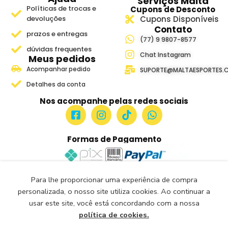
Serviços Malta
Políticas de trocas e
Cupons de Desconto
devoluções
Cupons Disponíveis
Contato
prazos e entregas
(77) 9 9807-8577
dúvidas frequentes
Chat Instagram
Meus pedidos
Acompanhar pedido
SUPORTE@MALTAESPORTES.
Detalhes da conta
Nos acompanhe pelas redes sociais
Formas de Pagamento
Para lhe proporcionar uma experiência de compra
Site Seguro e Verificado
personalizada, o nosso site utiliza cookies. Ao continuar a
Seguro Certificado
usar este site, você está concordando com a nossa
Certificado: Trustindex
política de cookies.