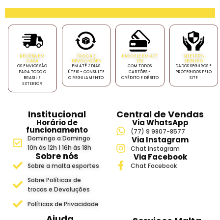
RECEBA EM
TROCA E
PARCELE EM ATÉ
SITE 100%
CASA
DEVOLUÇÕES
12X
SEGURO
OS ENVIOS SÃO
EM ATÉ 7 DIAS
COM TODOS
DADOS SEGUROS E
PARA TODO O
ÚTEIS - CONSULTE
CARTÕES -
PROTEGIDOS PELO
BRASIL E
O REGULAMENTO
CRÉDITO E DÉBITO
SITE
EXTERIOR
Institucional
Central de Vendas
Horário de
Via WhatsApp
funcionamento
(77) 9 9807-8577
Domingo a Domingo
Via Instagram
10h às 12h | 16h às 18h
Chat Instagram
Sobre nós
Via Facebook
Sobre a malta esportes
Chat Facebook
Sobre Políticas de
trocas e Devoluções
Políticas de Privacidade
Ajuda