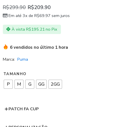
R$
299.90
R$
209.90
Em até 3x de
R$
69.97
sem juros
À vista
R$
195.21
no Pix
6 vendidos no último 1 hora
Marca:
Puma
TAMANHO
P
M
G
GG
2GG
PATCH FA CUP