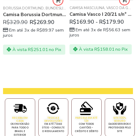
CAMISA MASCULINA
,
VASCO DA GAMA
BORUSSIA DORTMUND
,
BUNDESLIGA
,
CAMISA MASCULINA
Camisa Vasco I 20/21 s/n° Torcedor Kappa Masculina – Preto e Branco
Camisa Borussia Dortmund II 20/21 Preta Masculina
R$
169.90
-
R$
179.90
R$
329.90
R$
269.90
Em até 3x de
R$
56.63
sem
Em até 3x de
R$
89.97
sem
juros
juros
À vista
R$
158.01
no Pix
À vista
R$
251.01
no Pix
RECEBA EM
TROCA E
PARCELE EM ATÉ
SITE 100%
CASA
DEVOLUÇÕES
12X
SEGURO
OS ENVIOS SÃO
EM ATÉ 7 DIAS
COM TODOS
DADOS SEGUROS E
PARA TODO O
ÚTEIS - CONSULTE
CARTÕES -
PROTEGIDOS PELO
BRASIL E
O REGULAMENTO
CRÉDITO E DÉBITO
SITE
EXTERIOR