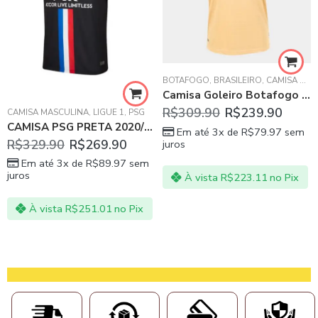
BOTAFOGO
,
BRASILEIRO
,
CAMISA MASCULINA
Camisa Goleiro Botafogo III 21/22 Dourado
HAMPIONS LEAGUE
,
LA LIGA ESPANHOLA
R$
309.90
R$
239.90
CAMISA MASCULINA
,
LIGUE 1
,
PSG
CAMISA PSG PRETA 2020/21 JORDAN
Em até 3x de
R$
79.97
sem
R$
329.90
R$
269.90
juros
Em até 3x de
R$
89.97
sem
juros
À vista
R$
223.11
no Pix
À vista
R$
251.01
no Pix