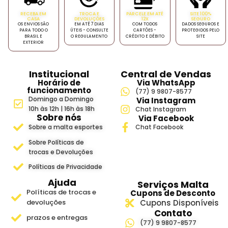
RECEBA EM
TROCA E
PARCELE EM ATÉ
SITE 100%
CASA
DEVOLUÇÕES
12X
SEGURO
OS ENVIOS SÃO
EM ATÉ 7 DIAS
COM TODOS
DADOS SEGUROS E
PARA TODO O
ÚTEIS - CONSULTE
CARTÕES -
PROTEGIDOS PELO
BRASIL E
O REGULAMENTO
CRÉDITO E DÉBITO
SITE
EXTERIOR
Institucional
Central de Vendas
Horário de
Via WhatsApp
funcionamento
(77) 9 9807-8577
Domingo a Domingo
Via Instagram
10h às 12h | 16h às 18h
Chat Instagram
Sobre nós
Via Facebook
Sobre a malta esportes
Chat Facebook
Sobre Políticas de
trocas e Devoluções
Políticas de Privacidade
Ajuda
Serviços Malta
Políticas de trocas e
Cupons de Desconto
devoluções
Cupons Disponíveis
Contato
prazos e entregas
(77) 9 9807-8577