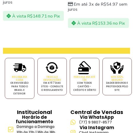
juros
Em até 3x de
R$
54.97
sem
juros
À vista
R$
148.71
no Pix
À vista
R$
153.36
no Pix
RECEBA EM
TROCA E
PARCELE EM ATÉ
SITE 100%
CASA
DEVOLUÇÕES
12X
SEGURO
OS ENVIOS SÃO
EM ATÉ 7 DIAS
COM TODOS
DADOS SEGUROS E
PARA TODO O
ÚTEIS - CONSULTE
CARTÕES -
PROTEGIDOS PELO
BRASIL E
O REGULAMENTO
CRÉDITO E DÉBITO
SITE
EXTERIOR
Institucional
Central de Vendas
Horário de
Via WhatsApp
funcionamento
(77) 9 9807-8577
Domingo a Domingo
Via Instagram
10h às 12h | 16h às 18h
Chat Instagram