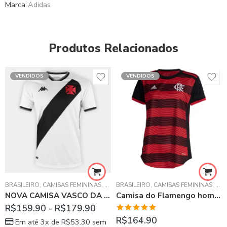
Marca:
Adidas
Produtos Relacionados
VENDIDOS
VENDIDOS
HAMPIONS LEAGUE
BRASILEIRO
,
CAMISAS FEMININAS
,
LA LIGA ESPANHOLA
,
VASCO DA GAMA
BRASILEIRO
,
CAMISAS FEMININAS
,
FL
NOVA CAMISA VASCO DA GAMA 21/22 – BRANCA FEMININA
Camisa do Flamengo home 2022 feminina
R$
159.90
-
R$
179.90
Avaliação
R$
164.90
Em até 3x de
R$
53.30
sem
5.00
de 5