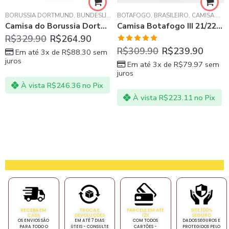
,
BORUSSIA DORTMUND
CAMISA MASCULINA
,
CHAMPIONS LEAGUE
,
BUNDESLIGA
,
BOTAFOGO
CAMISA MASCULINA
,
BRASILEIRO
,
CAMISA MASCULINA
Camisa do Borussia Dortmund I 20/21
Camisa Botafogo III 21/22 Branca
R$
329.90
R$
264.90
Avaliação
R$
309.90
R$
239.90
Em até 3x de
R$
88.30
sem
5.00
de 5
juros
Em até 3x de
R$
79.97
sem
juros
À vista
R$
246.36
no Pix
À vista
R$
223.11
no Pix
RECEBA EM
TROCA E
PARCELE EM ATÉ
SITE 100%
CASA
DEVOLUÇÕES
12X
SEGURO
OS ENVIOS SÃO
EM ATÉ 7 DIAS
COM TODOS
DADOS SEGUROS E
PARA TODO O
ÚTEIS - CONSULTE
CARTÕES -
PROTEGIDOS PELO