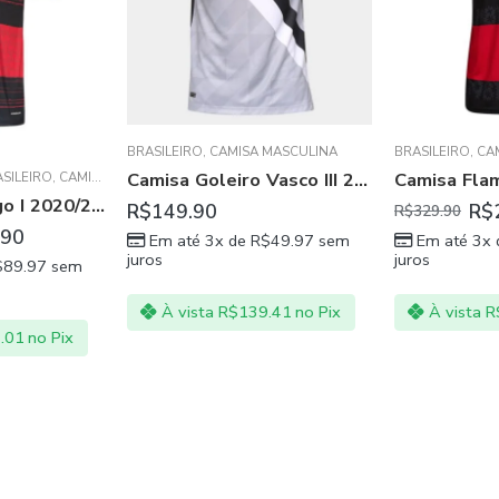
BRASILEIRO
,
CAMISA MASCULINA
BRASILEIRO
,
CA
Camisa Goleiro Vasco III 21/22 Cinza
SILEIRO
,
CAMISA MASCULINA
,
CSKA MOSCOW
,
FLAMENGO
,
GRANADA CF
,
MAC
Camisa Flamengo I 2020/21 Masculina – Preto e Vermelho
R$
149.90
R$
R$
329.90
.90
Em até 3x de
R$
49.97
sem
Em até 3x
juros
juros
$
89.97
sem
À vista
R$
139.41
no Pix
À vista
R
.01
no Pix