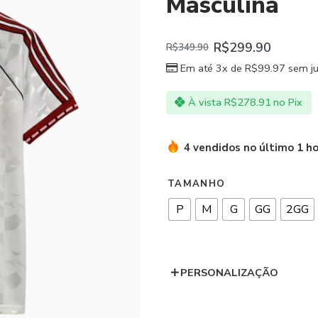
Masculina
R$
299.90
R$
349.90
Em até 3x de
R$
99.97
sem ju
À vista
R$
278.91
no Pix
4 vendidos no último 1 h
TAMANHO
P
M
G
GG
2GG
PERSONALIZAÇÃO