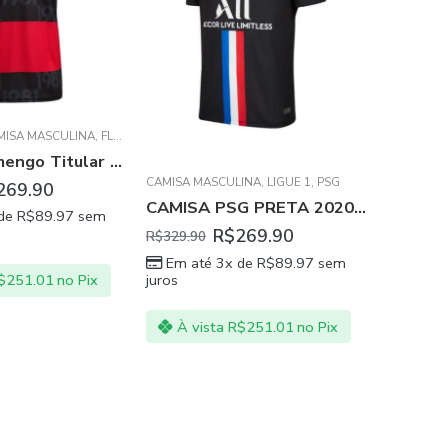
MISA MASCULINA
,
FLAMENGO
BRASILEIR
Camisa Flamengo Titular Vermelha 2021/22 Masculina
CABI HAIFA
,
MACCABI TEL AVIV
,
PRESTON NORTH
,
STADE RENNAIS
,
UDINESE C
CAMISA MASCULINA
,
LIGUE 1
,
PSG
269.90
R$
139.
CAMISA PSG PRETA 2020/21 JORDAN
 de
R$
89.97
sem
Em at
juros
R$
269.90
R$
329.90
Em até 3x de
R$
89.97
sem
juros
$
251.01
no Pix
À vi
À vista
R$
251.01
no Pix